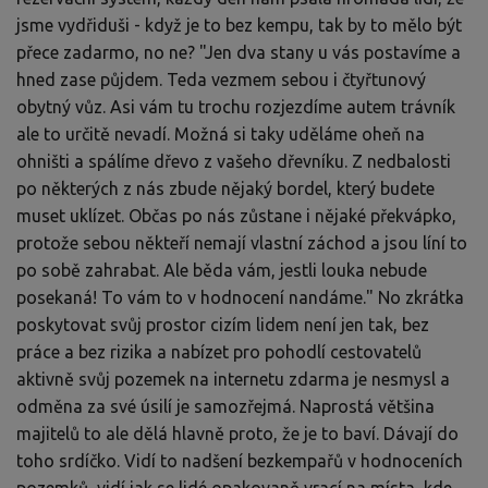
jsme vydřiduši - když je to bez kempu, tak by to mělo být
přece zadarmo, no ne? "Jen dva stany u vás postavíme a
hned zase půjdem. Teda vezmem sebou i čtyřtunový
obytný vůz. Asi vám tu trochu rozjezdíme autem trávník
ale to určitě nevadí. Možná si taky uděláme oheň na
ohništi a spálíme dřevo z vašeho dřevníku. Z nedbalosti
po některých z nás zbude nějaký bordel, který budete
muset uklízet. Občas po nás zůstane i nějaké překvápko,
protože sebou někteří nemají vlastní záchod a jsou líní to
po sobě zahrabat. Ale běda vám, jestli louka nebude
posekaná! To vám to v hodnocení nandáme." No zkrátka
poskytovat svůj prostor cizím lidem není jen tak, bez
práce a bez rizika a nabízet pro pohodlí cestovatelů
aktivně svůj pozemek na internetu zdarma je nesmysl a
odměna za své úsilí je samozřejmá. Naprostá většina
majitelů to ale dělá hlavně proto, že je to baví. Dávají do
toho srdíčko. Vidí to nadšení bezkempařů v hodnoceních