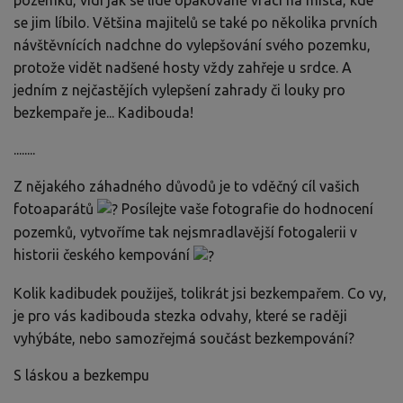
pozemků, vidí jak se lidé opakovaně vrací na místa, kde
se jim líbilo. Většina majitelů se také po několika prvních
návštěvnících nadchne do vylepšování svého pozemku,
protože vidět nadšené hosty vždy zahřeje u srdce. A
jedním z nejčastějích vylepšení zahrady či louky pro
bezkempaře je... Kadibouda!
........
Z nějakého záhadného důvodů je to vděčný cíl vašich
fotoaparátů
Posílejte vaše fotografie do hodnocení
pozemků, vytvoříme tak nejsmradlavější fotogalerii v
historii českého kempování
Kolik kadibudek použiješ, tolikrát jsi bezkempařem. Co vy,
je pro vás kadibouda stezka odvahy, které se raději
vyhýbáte, nebo samozřejmá součást bezkempování?
S láskou a bezkempu