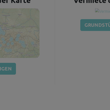
der Karte
Vermiete 
GRUNDSTÜ
IGEN