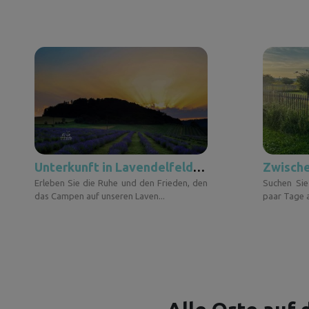
Unterkunft in Lavendelfeldern
Erleben Sie die Ruhe und den Frieden, den
Suchen Sie
das Campen auf unseren Laven...
paar Tage a