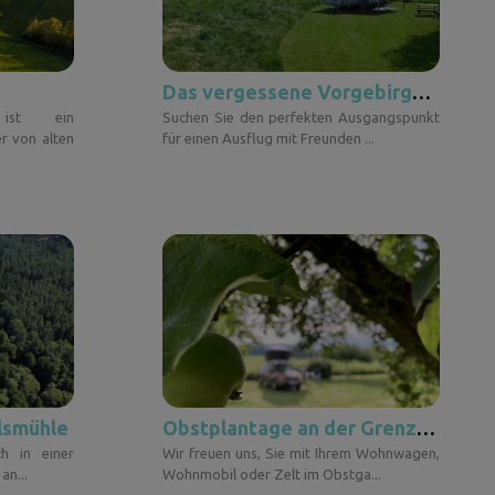
Das vergessene Vorgebirge des Jeseníky-Gebirges: Um Weiden, kleine Tiere und gesponnene Freude
ist ein
Suchen Sie den perfekten Ausgangspunkt
er von alten
für einen Ausflug mit Freunden ...
lsmühle
Obstplantage an der Grenze zwischen dem Jeseniky-Gebirge und Haná Moravičany
h in einer
Wir freuen uns, Sie mit Ihrem Wohnwagen,
an...
Wohnmobil oder Zelt im Obstga...