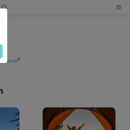
®
n Camp
n