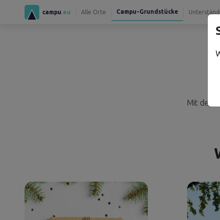
Campu-Grundstücke
campu
.eu
Alle Orte
Unterständ
W
Mit dem 