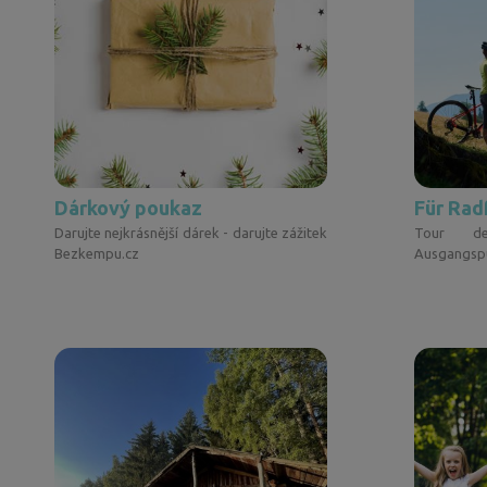
Dárkový poukaz
Für Rad
Darujte nejkrásnější dárek - darujte zážitek
Tour d
Bezkempu.cz
Ausgangspu