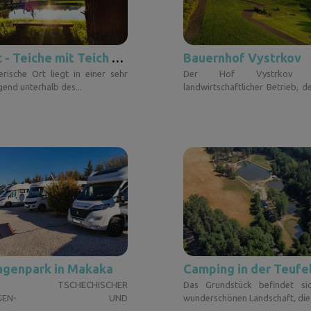
Fajnplac - Teiche mit Teich / Vysočina
Bauernhof Vystrkov
erische Ort liegt in einer sehr
Der Hof Vystrkov 
end unterhalb des...
landwirtschaftlicher Betrieb, d
B...
genpark in Makaka
Camping in der Teufe
TER TSCHECHISCHER
Das Grundstück befindet sic
NWAGEN- UND
wunderschönen Landschaft, die 
STELLPLATZ IN SPANIEN**...