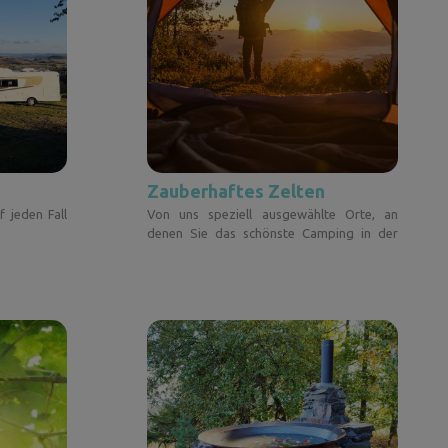
Zauberhaftes Zelten
 jeden Fall
Von uns speziell ausgewählte Orte, an
denen Sie das schönste Camping in der
Natur erleben können