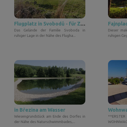
Flugplatz in Svobodů - für Zelte
Das Gelände der Familie Svoboda in
Dieser mal
ruhiger Lage in der Nähe des Flugha...
ruhigen Geg
in Březina am Wasser
Wohnwa
Wiesengrundstück am Ende des Dorfes in
**ERS
der Nähe des Naturschwimmbades,...
WOH
WOHNMOBIL