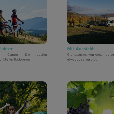
fahrer
Mit Aussicht
e Campu. Die besten
Grundstücke, von denen es auf
nkte für Radtouren
etwas zu sehen gibt