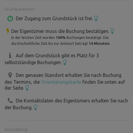
in einem Kessel, auch ein Metallrost, ein Haus für Kinder...
Grundparameter
PS: wir empfehlen ein Auto mit einem höheren Fahrgestell,
wir empfehlen die Straße, um allein mit dem Auto zu
Der Zugang zum Grundstück ist frei.
gehen, dann mit einem Anhänger. Wir werden die Einfahrt
Der Eigentümer muss die Buchung bestätigen.
nicht reparieren!
In der letzten Zeit wurden
100%
Buchungen bestätigt. Die
durchschnittliche Zeit bis zur Antwort beträgt
14 Minuten
.
Das Land befindet sich in der Nähe der touristischen Weg,
in der Nähe des Dorfes hat einen touristischen Schutz
Auf dem Grundstück gibt es Platz für 3
selbstständige Buchungen.
gebaut. Es ist daher notwendig, zu berücksichtigen, die
mögliche Bewegung der Öffentlichkeit zu nehmen.
Den genauen Standort erhalten Sie nach Buchung
des Termins, die
Orientierungskarte
finden Sie unten auf
der Seite.
Die Kontaktdaten des Eigentümers erhalten Sie nach
der Buchung.
Ausstattung