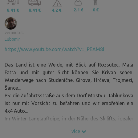
2.1 €
0 €
8.41 €
8.41 €
4.2 €
vermietet:
Lubomir
https://www.youtube.com/watch?v=_PEAM8l
Das Land ist eine Weide, mit Blick auf Rozsutec, Mala
Fatra und mit guter Sicht können Sie Krivan sehen.
Wanderwege nach Studenične, Girova, Hrčava, Trojmezi,
Šance...
PS: die Zufahrtsstraße aus dem Dorf Mosty u Jablunkova
ist nur mit Vorsicht zu befahren und wir empfehlen ein
4x4 Auto...
Im Winter Langlaufloipe, in der Nähe des Skilifts, idealer
Ort für eine Familie mit Kindern...
více
Auf dem Grundstück gibt es ein Metallstativ zum Kochen