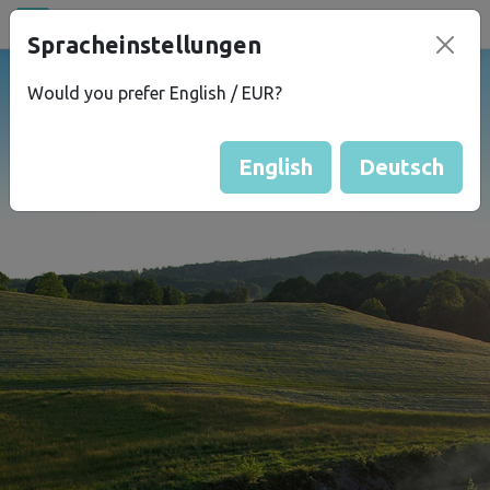
Alle Orte
Spracheinstellungen
campu
.eu
Would you prefer English / EUR?
English
Deutsch