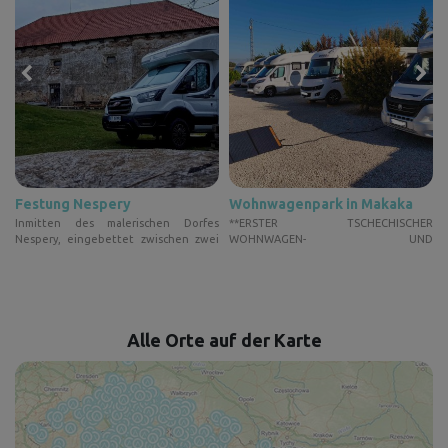
Festung Nespery
Wohnwagenpark in Makaka
s
Inmitten des malerischen Dorfes
**ERSTER TSCHECHISCHER
m
Nespery, eingebettet zwischen zwei
WOHNWAGEN- UND
Tei...
WOHNMOBILSTELLPLATZ IN
d
SPANIEN**...
Alle Orte auf der Karte