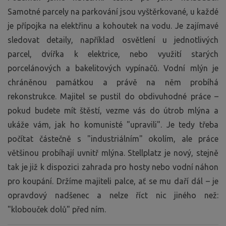
Samotné parcely na parkování jsou vyštěrkované, u každé
je přípojka na elektřinu a kohoutek na vodu. Je zajímavé
sledovat detaily, například osvětlení u jednotlivých
parcel, dvířka k elektrice, nebo využití starých
porcelánových a bakelitových vypínačů. Vodní mlýn je
chráněnou památkou a právě na něm probíhá
rekonstrukce. Majitel se pustil do obdivuhodné práce –
pokud budete mít štěstí, vezme vás do útrob mlýna a
ukáže vám, jak ho komunisté "upravili". Je tedy třeba
počítat částečně s "industriálním" okolím, ale práce
většinou probíhají uvnitř mlýna. Stellplatz je nový, stejně
tak je již k dispozici zahrada pro hosty nebo vodní náhon
pro koupání. Držíme majiteli palce, ať se mu daří dál – je
opravdový nadšenec a nelze říct nic jiného než:
"klobouček dolů" před ním.