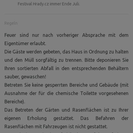
Festival Hrady.cz immer Ende Juli.
neugierig, suchen aber – wie es nun einmal so ist – nicht
unbedingt die Gesellschaft von Hunden. Tiere aller Art
sind willkommen, aber wenn die Lieblingsbeschäftigung
Regeln
Ihres Hundes die Jagd auf Katzen ist, dann halten Sie ihn
Feuer sind nur nach vorheriger Absprache mit dem
bitte davon ab.
Eigentümer erlaubt.
Abgesehen von den Katzen ist es hier wie in einem kleinen
Wasserzoo. Im Wasserlauf schwimmen Nutrias, Enten
Die Gäste werden gebeten, das Haus in Ordnung zu halten
und natürlich Fische. Und auch Menschen. Diese können
und den Müll sorgfältig zu trennen. Bitte deponieren Sie
die Granittreppe ins Wasser nutzen oder direkt vom Ufer
Ihren sortierten Abfall in den entsprechenden Behältern
aus ins Wasser springen. Natürlich auf eigene Gefahr, wir
sauber, gewaschen!
haben keine Rettungsschwimmer. ;-) Also bis bald in
Betreten Sie keine gesperrten Bereiche und Gebäude (mit
Švihov!
Ausnahme der für die chemische Toilette vorgesehenen
Bereiche).
Das Betreten der Gärten und Rasenflächen ist zu Ihrer
eigenen Erholung gestattet. Das Befahren der
Rasenflächen mit Fahrzeugen ist nicht gestattet.