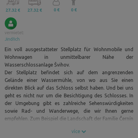
0 €
0 €
27.32 €
27.32 €
vermietet:
Jindřich
Ein voll ausgestatteter Stellplatz für Wohnmobile und
Wohnwagen in unmittelbarer Nähe der
Wasserschlossanlage Švihov.
Der Stellplatz befindet sich auf dem angrenzenden
Gelände einer Wassermühle, von wo aus Sie einen
direkten Blick auf das Schloss selbst haben. Und bei uns
geht es nicht nur um die Besichtigung des Schlosses. In
der Umgebung gibt es zahlreiche Sehenswürdigkeiten
sowie Rad- und Wanderwege, die wir Ihnen gerne
empfehlen. Zum Beispiel die Landschaft der Familie Černín
aus Chudenice, den Radweg nach Klatovy, Wanderungen
více
auf die umliegenden Hügel oder das Schloss im