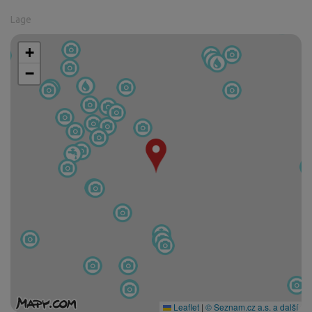
Lage
+
−
Leaflet
|
© Seznam.cz a.s. a další