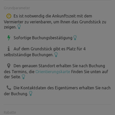
benachbarten Červené Poříčí.
Grundparameter
Auf dem Stellplatz finden Sie:
Es ist notwendig die Ankunftszeit mit dem
Vermierter zu verienbaren, um Ihnen das Grundstück zu
- 4 wirklich große, befestigte Stellplätze für
zeigen.
Wohnmobile/Wohnwagen, auf denen Sie auch mit
Markise bequem Platz finden
Sofortige Buchungsbestätigung
- An jedem Stellplatz stehen Wasser- und
Stromanschlüsse zur Verfügung (im Preis inbegriffen).
Auf dem Grundstück gibt es Platz für 4
- Eine Entsorgungsstelle für Chemietoiletten.
selbstständige Buchungen.
- Einen Abfluss für Grauwasser (mit Auffahrrampe).
Den genauen Standort erhalten Sie nach Buchung
- Einen Garten zum Entspannen.
des Termins, die
Orientierungskarte
finden Sie unten auf
- Bademöglichkeit im Wasserlauf mit einer Treppe ins
der Seite.
Wasser
Die Kontaktdaten des Eigentümers erhalten Sie nach
Eine frühere Anreise ist, sofern nicht voll belegt,
der Buchung.
problemlos möglich. Ebenso kann die Abreise später
erfolgen, sofern keine Warteschlange vor dem Tor steht,
was wiederum nicht allzu oft vorkommt...
Rabatte