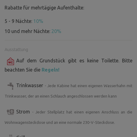
Das Tor ist normalerweise offen; sollte es geschlossen
Rabatte für mehrtägige Aufenthalte:
sein, reicht es aus, den Riegel beiseite zu schieben und es
zu öffnen.
5 - 9 Nächte:
10%
10 und mehr Nächte:
20%
Die Wassermühle Švihov ist ein denkmalgeschütztes
Bauwerk, an dem derzeit schrittweise
Ausstattung
Renovierungsarbeiten stattfinden. Viele Arbeiten finden
im Inneren des Gebäudes statt, sodass die Gäste nicht
Auf dem Grundstück gibt es keine Toilette. Bitte
gestört werden, aber es handelt sich immer noch um
beachten Sie die
Regeln!
einen lebendigen Organismus, der wächst und gedeiht –
daher kann es rund um die Mühle zu etwas Bewegung und
Trinkwasser
- Jede Kabine hat einen eigenen Wasserhahn mit
laufenden Arbeiten kommen.
Derzeit arbeiten wir intensiv an der Renovierung des
Trinkwasser, der an einen Schlauch angeschlossen werden kann
Geländes. Wir errichten eine neue Fassade, bauen in der
Scheune Toiletten und Duschen ein und bereiten eine neue
Strom
- Jeder Stellplatz hat einen eigenen Anschluss an die
Brücke über den Mühlgraben sowie einen Pavillon vor. Wir
Wohnwagensteckdose und an eine normale 230-V-Steckdose.
machen die Mühle noch schöner… ;-)