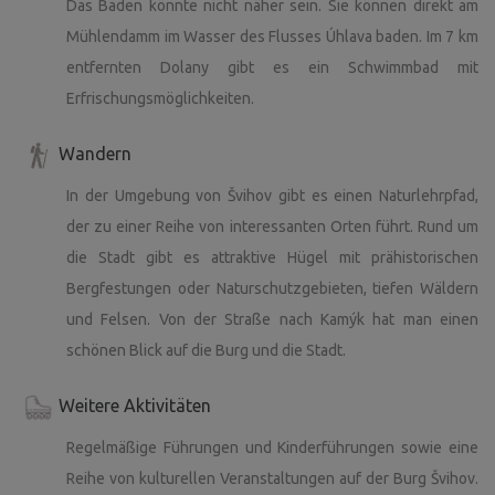
Das Baden könnte nicht näher sein. Sie können direkt am
meine gesamte Freizeit, mein Geld, mein Herzblut und
Mühlendamm im Wasser des Flusses Úhlava baden. Im 7 km
meinen Schweiß. Und ich bin damit nicht allein,
entfernten Dolany gibt es ein Schwimmbad mit
glücklicherweise habe ich großartige Helfer. Wir haben die
Erfrischungsmöglichkeiten.
Mühle 2018 in einem völlig verwahrlosten Zustand
gekauft. Lochige Dächer, ein Dschungel, Hunderte Tonnen
Wandern
Schutt, allgegenwärtiges Chaos. Wer den Zustand des
Geländes damals nicht gesehen hat, wird nicht glauben,
In der Umgebung von Švihov gibt es einen Naturlehrpfad,
was dort bereits alles geleistet wurde, auch wenn viele
der zu einer Reihe von interessanten Orten führt. Rund um
Teile immer noch ziemlich heruntergekommen aussehen.
die Stadt gibt es attraktive Hügel mit prähistorischen
Dieses Haus hat eine Seele, und ich spüre, dass diese sich
Bergfestungen oder Naturschutzgebieten, tiefen Wäldern
in den letzten Jahren wohlfühlt, dass sogar das Haus
und Felsen. Von der Straße nach Kamýk hat man einen
selbst an seiner Sanierung mitwirkt. Wie ein verlassener
schönen Blick auf die Burg und die Stadt.
Kater, der sich über ein bisschen Zuwendung und Futter
freut, der wieder etwas zu Kräften gekommen ist und sich
Weitere Aktivitäten
darauf freut, wenn ihn jemand krault.
Regelmäßige Führungen und Kinderführungen sowie eine
Apropos Katzen: In der Mühle leben zwei. Mňaukyna und
Reihe von kulturellen Veranstaltungen auf der Burg Švihov.
ihr Kätzchen Tygřík. Sie sind wirklich zutraulich und