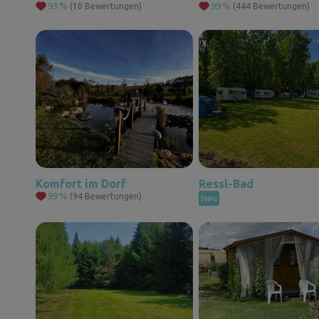
93
%
99
%
(10 Bewertungen)
(444 Bewertungen)
Komfort im Dorf
Ressl-Bad
99
%
(94 Bewertungen)
Neu