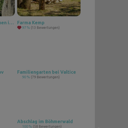
Häuschen für 4 Personen im Garten
Farma Kemp
97
%
(13 Bewertungen)
ov
Familiengarten bei Valtice
90
%
(79 Bewertungen)