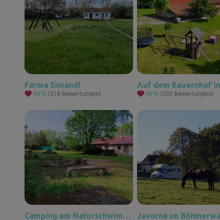
Farma Simandl
99
%
98
%
(216 Bewertungen)
(203 Bewertungen)
Camping am Naturschwimmbad