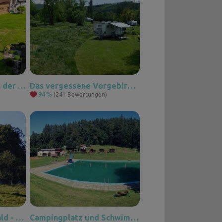
Auf dem Bauernhof in der Nähe von Grandma's Valley und Rozkoše
Das vergessene Vorgebirge des Jeseníky-Gebirges: Um Weiden, kleine Tiere und gesponnene Freude
94
%
(241 Bewertungen)
Javorná im Böhmerwald - Berge, Wälder, Natur, Romantik
Campingplatz und Schwimmbad Bystré im Adlergebirge (Orlické hory)