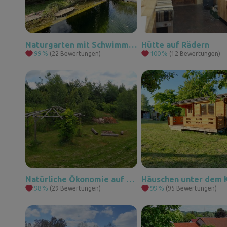
Naturgarten mit Schwimmteich
Hütte auf Rädern
99
%
100
%
(22 Bewertungen)
(12 Bewertungen)
Natürliche Ökonomie auf dem freien Wohnungsmarkt
98
%
99
%
(29 Bewertungen)
(95 Bewertungen)