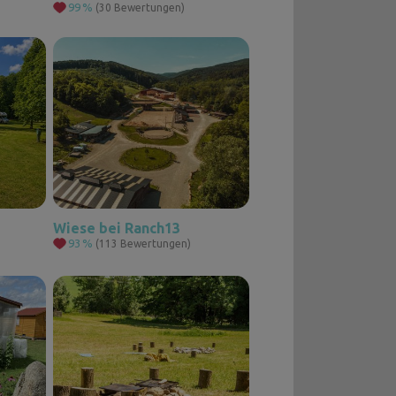
99
%
(30 Bewertungen)
Wiese bei Ranch13
93
%
(113 Bewertungen)