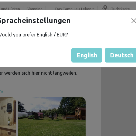
 und Hütten
Glamping
Das Campu.eu-Leben
Fluchtkarte
Spracheinstellungen
Für Familien
ould you prefer English / EUR?
+
English
Deutsch
−
r werden sich hier nicht langweilen.
n?