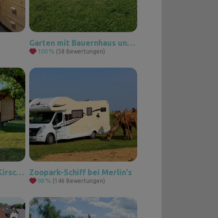
Garten mit Bauernhaus und Spielelementen
100
%
(58 Bewertungen)
Häuschen unter dem Kirschbaum
Zoopark-Schiff bei Merlin's
98
%
(146 Bewertungen)