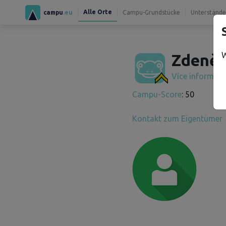
Alle Orte
campu
.eu
Campu-Grundstücke
Unterstände
W
Zdeněk
Více informac
Campu-Score
: 50
Kontakt zum Eigentümer