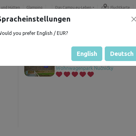
 und Hütten
Glamping
Das Campu.eu-Leben
Fluchtkarte
Spracheinstellungen
ould you prefer English / EUR?
 S.
Angebotene Grundstücke
í
English
Deutsch
Wohnwagenpark Nučničky