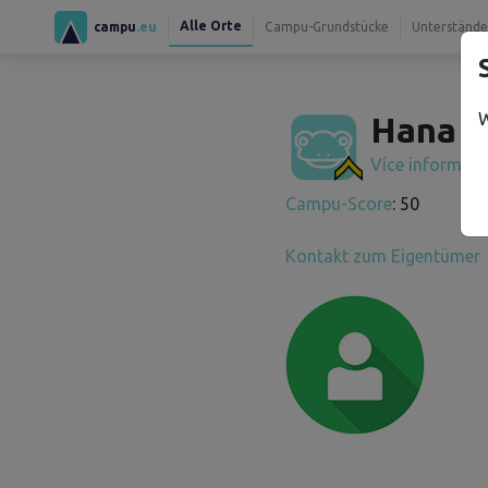
Alle Orte
campu
.eu
Campu-Grundstücke
Unterstände
W
Hana H
Více informac
Campu-Score
: 50
Kontakt zum Eigentümer