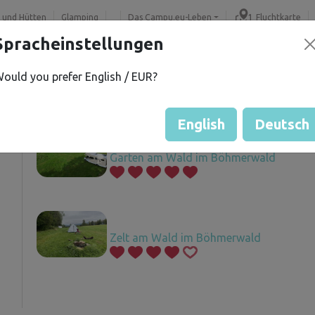
 und Hütten
Glamping
Das Campu.eu-Leben
Fluchtkarte
Spracheinstellungen
ould you prefer English / EUR?
.
Angebotene Grundstücke
í
English
Deutsch
Garten am Wald im Böhmerwald
Zelt am Wald im Böhmerwald