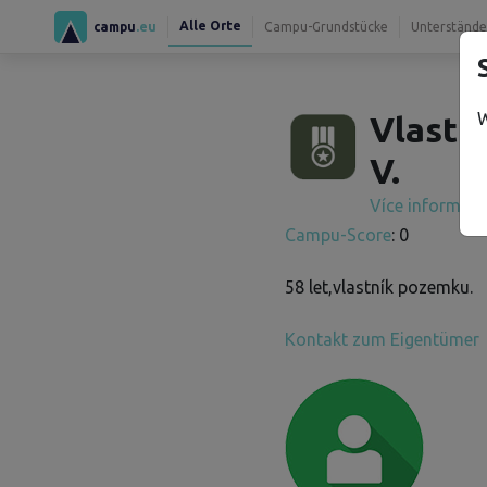
Alle Orte
campu
.eu
Campu-Grundstücke
Unterstände
W
Vlastim
V.
Více informac
Campu-Score
: 0
58 let,vlastník pozemku.
Kontakt zum Eigentümer