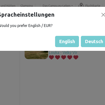
 und Hütten
Glamping
Das Campu.eu-Leben
Fluchtkarte
Spracheinstellungen
ould you prefer English / EUR?
il
Angebotene Grundstücke
English
Deutsch
í
Louka - Velký Vír