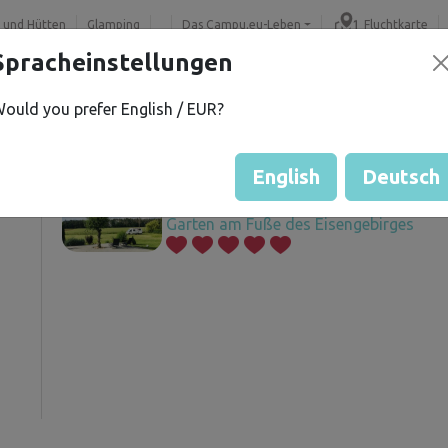
 und Hütten
Glamping
Das Campu.eu-Leben
Fluchtkarte
Spracheinstellungen
ould you prefer English / EUR?
H.
Angebotene Grundstücke
í
English
Deutsch
Garten am Fuße des Eisengebirges