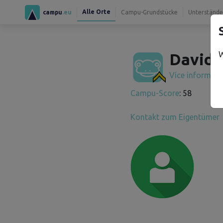
Alle Orte
campu
.eu
Campu-Grundstücke
Unterstände
W
David 
Více informac
Campu-Score
: 58
Kontakt zum Eigentümer