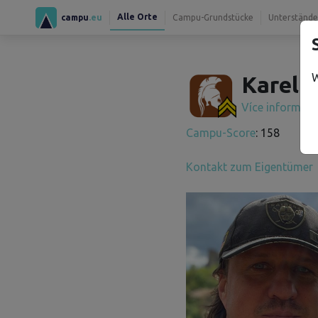
Alle Orte
campu
.eu
Campu-Grundstücke
Unterstände
W
Karel Č
Více informac
Campu-Score
: 158
Kontakt zum Eigentümer