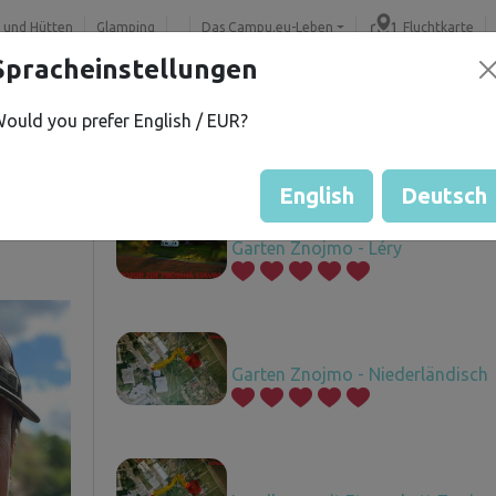
 und Hütten
Glamping
Das Campu.eu-Leben
Fluchtkarte
Spracheinstellungen
ould you prefer English / EUR?
.
Angebotene Grundstücke
í
English
Deutsch
Garten Znojmo - Léry
Garten Znojmo - Niederländisch