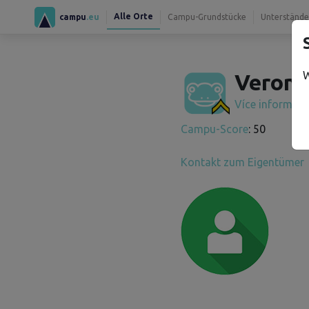
Alle Orte
campu
.eu
Campu-Grundstücke
Unterstände
W
Veroni
Více informac
Campu-Score
: 50
Kontakt zum Eigentümer