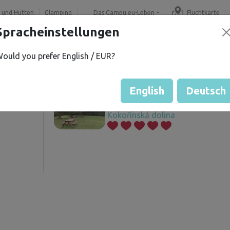
 und Hütten
Glamping
Das Campu.eu-Leben
Fluchtkarte
Spracheinstellungen
ould you prefer English / EUR?
ka V.
Angebotene Grundstücke
í
English
Deutsch
Lagerplatz in der Nähe der ehem
Kokořínská dolina