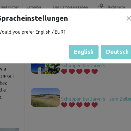
 und Hütten
Glamping
Das Campu.eu-Leben
Fluchtkarte
Spracheinstellungen
ould you prefer English / EUR?
.
Angebotene Grundstücke
í
English
Deutsch
Schuppen bei Jaryn's
y a
vznikají
 bez
d a
.
Schuppen bei Jaryn's - zum Zelte