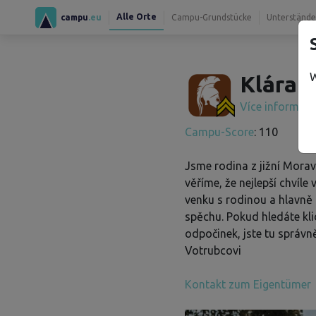
Alle Orte
campu
.eu
Campu-Grundstücke
Unterstände
W
Klára V
Více informac
Campu-Score
: 110
Jsme rodina z jižní Morav
věříme, že nejlepší chvíle 
venku s rodinou a hlavně
spěchu. Pokud hledáte kli
odpočinek, jste tu správně
Votrubcovi
Kontakt zum Eigentümer