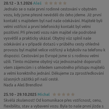
20.12 - 3.1.2026
Aleš
Jednalo se o naše první rodinné cestování v obytném
vozu, kdy jsme přesně nevěděli do čeho jdeme. Již první
kontakt s majitelem byl nad naše očekávání. Majitelé byli
velmi vstřícní a první telefonický kontakt byl velmi
pozitivní. Při převzetí vozu nám majitel vše podrobně
vysvětlil a prakticky ukázal. Obytný vůz splnil naše
očekávání a v případě dotazů v průběhu cesty ohledně
provozu byl majitel velice vstřícný a kdykoliv na telefonu k
dispozici. Cestování po Evropě jsme si s rodinou velmi
užili. Tímto můžeme obytný vůz jednoznačně doporučit
všem zájemcům i s ohledem samotného přístupu majitelů
a velmi korektního jednání. Děkujeme za zprostředkování
úžasných zážitků při naší cestě.
Naďa a Aleš Brendlovi
25.10 - 29.10.2025
Michal
Skvělá zkušenost! Od komunikace přes vstřícnost, cenu,
flexibilitu, stav a vybavení vozu. Byla to naše první jízda s