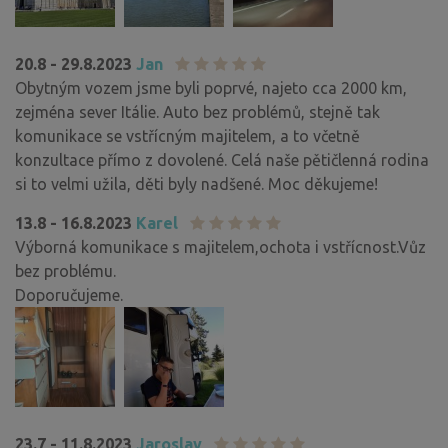
20.8 - 29.8.2023
Jan
Obytným vozem jsme byli poprvé, najeto cca 2000 km,
zejména sever Itálie. Auto bez problémů, stejně tak
komunikace se vstřícným majitelem, a to včetně
konzultace přímo z dovolené. Celá naše pětičlenná rodina
si to velmi užila, děti byly nadšené. Moc děkujeme!
13.8 - 16.8.2023
Karel
Výborná komunikace s majitelem,ochota i vstřícnost.Vůz
bez problému.
Doporučujeme.
23.7 - 11.8.2023
Jaroslav