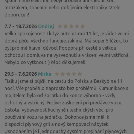
spaní mimo elektřinu nebyl problém ani s ledničkou,
mrazákem, topením nebo dobíjením elektroniky. Vřele
doporučuji!
7.7 - 18.7.2026
Ondřej
Velká spokojenost! I když auto už má 11 let, je vidět velmi
dobrá péče, všechno funguje, jak má. Má super 5 lůžek, to
byl pro mě hlavní důvod. Podpora při cestě s velkou
ochotou i domluva na vyzvednutí a vrácení velmi vstřícná.
Nebylo co vytknout :) Moc děkujeme!!
29.5 - 7.6.2026
Mirka
Fialku jsme si půjčili na cestu do Polska a Beskyd na 11
nocí. Vše proběhlo naprosto bez problémů. Kumunikace s
majitelem byla od začátku do konce výborná - vždy
ochotný a vstřícný. Pečlivé zaškolení při předávce vozu,
čistota, vybavenost kuchyně i technických věcí pro
používání vozu na jedničku. Dokonce jsme měli k
dispozici plynový gril a nový kempovací nábytek.
Usnadněním je i jednoduchý systém přepínání plynových