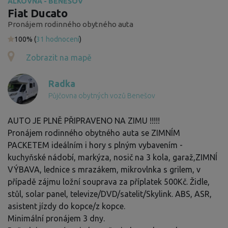
ALKOVNA - BENEŠOV
Fiat Ducato
Pronájem rodinného obytného auta
100% (
31 hodnocení
)
Zobrazit na mapě
Radka
Půjčovna obytných vozů Benešov
AUTO JE PLNĚ PŘIPRAVENO NA ZIMU !!!!!
Pronájem rodinného obytného auta se ZIMNÍM
PACKETEM ideálním i hory s plným vybavením -
kuchyňské nádobí, markýza, nosič na 3 kola, garaž,ZIMNÍ
VÝBAVA, lednice s mrazákem, mikrovlnka s grilem, v
případě zájmu ložní souprava za příplatek 500Kč. Židle,
stůl, solar panel, televize/DVD/satelit/Skylink. ABS, ASR,
asistent jízdy do kopce/z kopce.
Minimální pronájem 3 dny.