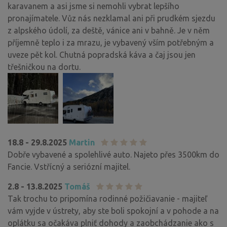
karavanem a asi jsme si nemohli vybrat lepšího
pronajímatele. Vůz nás nezklamal ani při prudkém sjezdu
z alpského údolí, za deště, vánice ani v bahně. Je v něm
příjemně teplo i za mrazu, je vybavený vším potřebným a
uveze pět kol. Chutná popradská káva a čaj jsou jen
třešničkou na dortu.
18.8 - 29.8.2025
Martin
Dobře vybavené a spolehlivé auto. Najeto přes 3500km do
Fancie. Vstřícný a seriózní majitel.
2.8 - 13.8.2025
Tomáš
Tak trochu to pripomína rodinné požičiavanie - majiteľ
vám vyjde v ústrety, aby ste boli spokojní a v pohode a na
oplátku sa očakáva plniť dohody a zaobchádzanie ako s