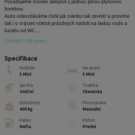
Požadujeme vráceni alespoň s jednou plnou plynovou
bombou.
Auto odevzdáváme čisté jak zvenku tak zevnitř a prosíme
tak i o vrácení včetně prázdných nádob na šedou vodu a
kazetu od WC.
...
Zobrazit celý popis
Specifikace
Na jízdu
Na spaní
5 Míst
5 Míst
Sprcha
Toaleta
Vnitřní
Chemická
Doložnost
Převodovka
400 kg
Manuální
Palivo
Pohon
Nafta
Přední