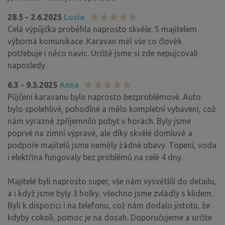
28.5 - 2.6.2025
Lucie
Celá výpůjčka proběhla naprosto skvěle. S majitelem
výborná komunikace .Karavan měl vše co člověk
potřebuje i něco navíc. Určitě jsme si zde nepujcovali
naposledy .
6.3 - 9.3.2025
Anna
Půjčení karavanu bylo naprosto bezproblémové. Auto
bylo spolehlivé, pohodlné a mělo kompletní vybavení, což
nám výrazně zpříjemnilo pobyt v horách. Byly jsme
poprvé na zimní výpravě, ale díky skvélé domluvě a
podpoře majitelů jsme neměly žádné obavy. Topení, voda
i elektřina fungovaly bez problémů na celé 4 dny.
Majitelé byli naprosto super, vše nám vysvětlili do detailu,
a i když jsme byly 3 holky, všechno jsme zvládly s klidem.
Byli k dispozici i na telefonu, což nám dodalo jistotu, že
kdyby cokoli, pomoc je na dosah. Doporučujeme a určite