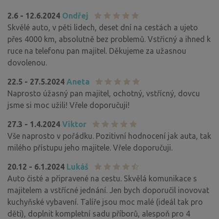
2.6 - 12.6.2024
Ondřej
Skvělé auto, v pěti lidech, deset dní na cestách a ujeto
přes 4000 km, absolutně bez problemů. Vstřicný a ihned k
ruce na telefonu pan majitel. Děkujeme za užasnou
dovolenou.
22.5 - 27.5.2024
Aneta
Naprosto úžasný pan majitel, ochotný, vstřícný, dovcu
jsme si moc užili! Vřele doporučuji!
27.3 - 1.4.2024
Viktor
Vše naprosto v pořádku. Pozitivní hodnocení jak auta, tak
milého přístupu jeho majitele. Vřele doporučuji.
20.12 - 6.1.2024
Lukáš
Auto čisté a připravené na cestu. Skvělá komunikace s
majitelem a vstřícné jednání. Jen bych doporučil inovovat
kuchyňské vybavení. Talíře jsou moc malé (ideál tak pro
děti), doplnit kompletní sadu příborů, alespoň pro 4