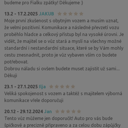
budeme pro Fialku zpátky! Děkujeme :)
13.2 - 17.2.2025
JAKUB
Moje první zkušenost s obytným vozem a musím uznat,
že velmi pozitivní. Komunikace a následné převzetí vozu
proběhlo hladce a celkový přístup byl na vysoké úrovni. Je
vidět, že majitel se o vůz stará a myslí na všechny možné
standardní i nestandardní situace, které se by Vám mohly
cestu znesnadnit, proto je vůz vybaven vším co budete
potřebovat.
Dobrou náladu si ovšem budete muset zajistit už sami....
Děkuji
23.1 - 27.1.2025
Ilja
Veliká spokojenost s vozem a taktéž s majitelem výborná
komunikace vřele doporučuji
20.12 - 29.12.2024
Jan
Tento vůz můžeme jen doporučit! Auto pro vás bude
špičkově a precizně připraveno a za celou dobu zápůjčky