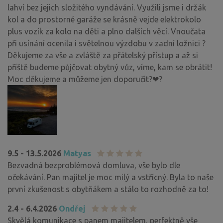
lahví bez jejich složitého vyndávání. Využili jsme i držák
kol a do prostorné garáže se krásně vejde elektrokolo
plus vozík za kolo na děti a plno dalších věcí. Vnoučata
při usínání ocenila i světelnou výzdobu v zadní ložnici ?
Děkujeme za vše a zvláště za přátelský přístup a až si
příště budeme půjčovat obytný vůz, víme, kam se obrátit!
Moc děkujeme a můžeme jen doporučit?❤?
9.5 - 13.5.2026
Matyas
Bezvadná bezproblémová domluva, vše bylo dle
očekávání. Pan majitel je moc milý a vstřícný. Byla to naše
první zkušenost s obytňákem a stálo to rozhodně za to!
2.4 - 6.4.2026
Ondřej
Skvělá komunikace s panem majitelem, perfektně vše