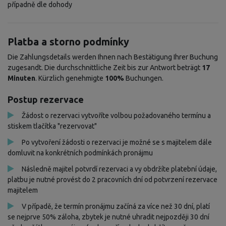
případně dle dohody
Platba a storno podmínky
Die Zahlungsdetails werden Ihnen nach Bestätigung Ihrer Buchung
zugesandt. Die durchschnittliche Zeit bis zur Antwort beträgt
17
Minuten
. Kürzlich genehmigte
100%
Buchungen.
Postup rezervace
Žádost o rezervaci vytvoříte volbou požadovaného termínu a
stiskem tlačítka "rezervovat"
Po vytvoření žádosti o rezervaci je možné se s majitelem dále
domluvit na konkrétních podmínkách pronájmu
Následně majitel potvrdí rezervaci a vy obdržíte platební údaje,
platbu je nutné provést do 2 pracovních dní od potvrzení rezervace
majitelem
V případě, že termín pronájmu začíná za více než 30 dní, platí
se nejprve 50% záloha, zbytek je nutné uhradit nejpozději 30 dní