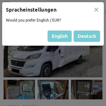
Půjčovna
Spracheinstellungen
campu
.eu
Would you prefer English / EUR?
English
Deutsch
+6
fotografií