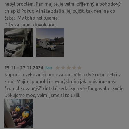
nebyl problém. Pan majitel je velmi příjemný a pohodový
chlapík! Pokud váháte zdali si jej půjčit, tak není na co
čekat! My toho nelitujeme!
Díky za super dovolenou!
23.11 - 27.11.2024
Jan
Naprosto vyhovující pro dva dospělé a dvě roční děti i v
zimě. Majitel pomohl i s vymýšlením jak umístíme naše
"komplikovanější" dětské sedačky a vše fungovalo skvěle.
Děkujeme moc, velmi jsme si to užili.