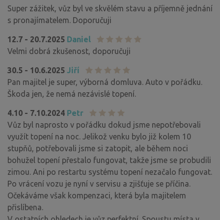
Super zážitek, vůz byl ve skvělém stavu a příjemně jednání
s pronajímatelem. Doporučuji
12.7 - 20.7.2025
Daniel
Velmi dobrá zkušenost, doporučuji
30.5 - 10.6.2025
Jiří
Pan majitel je super, výborná domluva. Auto v pořádku.
Škoda jen, že nemá nezávislé topení.
4.10 - 7.10.2024
Petr
Vůz byl naprosto v pořádku dokud jsme nepotřebovali
využít topení na noc. Jelikož venku bylo již kolem 10
stupňů, potřebovali jsme si zatopit, ale během noci
bohužel topení přestalo fungovat, takže jsme se probudili
zimou. Ani po restartu systému topení nezačalo fungovat.
Po vrácení vozu je nyní v servisu a zjišťuje se příčina.
Očekáváme však kompenzaci, která byla majitelem
přislíbena.
V ostatních ohledech je vůz perfektní. Spoustu místa v