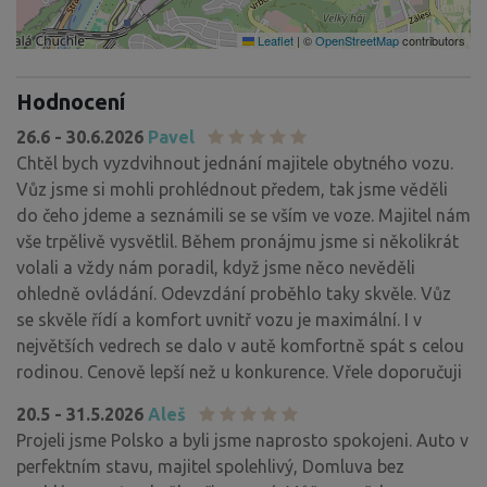
Leaflet
|
©
OpenStreetMap
contributors
Hodnocení
26.6 - 30.6.2026
Pavel
Chtěl bych vyzdvihnout jednání majitele obytného vozu.
Vůz jsme si mohli prohlédnout předem, tak jsme věděli
do čeho jdeme a seznámili se se vším ve voze. Majitel nám
vše trpělivě vysvětlil. Během pronájmu jsme si několikrát
volali a vždy nám poradil, když jsme něco nevěděli
ohledně ovládání. Odevzdání proběhlo taky skvěle. Vůz
se skvěle řídí a komfort uvnitř vozu je maximální. I v
největších vedrech se dalo v autě komfortně spát s celou
rodinou. Cenově lepší než u konkurence. Vřele doporučuji
20.5 - 31.5.2026
Aleš
Projeli jsme Polsko a byli jsme naprosto spokojeni. Auto v
perfektním stavu, majitel spolehlivý, Domluva bez