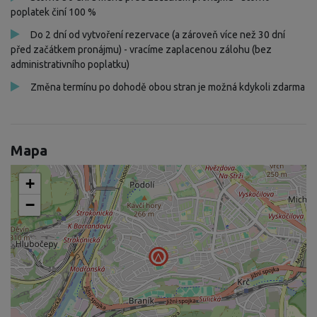
poplatek činí 100 %
Do 2 dní od vytvoření rezervace (a zároveň více než 30 dní
před začátkem pronájmu) - vracíme zaplacenou zálohu (bez
administrativního poplatku)
Změna termínu po dohodě obou stran je možná kdykoli zdarma
Mapa
+
−