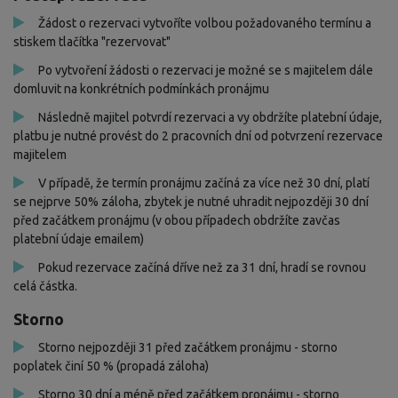
Žádost o rezervaci vytvoříte volbou požadovaného termínu a
stiskem tlačítka "rezervovat"
Po vytvoření žádosti o rezervaci je možné se s majitelem dále
domluvit na konkrétních podmínkách pronájmu
Následně majitel potvrdí rezervaci a vy obdržíte platební údaje,
platbu je nutné provést do 2 pracovních dní od potvrzení rezervace
majitelem
V případě, že termín pronájmu začíná za více než 30 dní, platí
se nejprve 50% záloha, zbytek je nutné uhradit nejpozději 30 dní
před začátkem pronájmu (v obou případech obdržíte zavčas
platební údaje emailem)
Pokud rezervace začíná dříve než za 31 dní, hradí se rovnou
celá částka.
Storno
Storno nejpozději 31 před začátkem pronájmu - storno
poplatek činí 50 % (propadá záloha)
Storno 30 dní a méně před začátkem pronájmu - storno