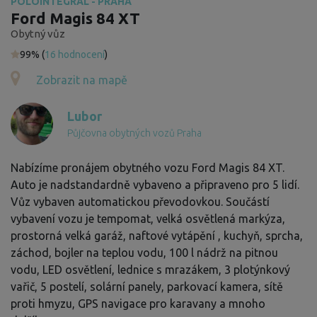
POLOINTEGRÁL - PRAHA
Ford Magis 84 XT
Obytný vůz
99% (
16 hodnocení
)
Zobrazit na mapě
Lubor
Půjčovna obytných vozů Praha
Nabízíme pronájem obytného vozu Ford Magis 84 XT.
Auto je nadstandardně vybaveno a připraveno pro 5 lidí.
Vůz vybaven automatickou převodovkou. Součástí
vybavení vozu je tempomat, velká osvětlená markýza,
prostorná velká garáž, naftové vytápění , kuchyň, sprcha,
záchod, bojler na teplou vodu, 100 l nádrž na pitnou
vodu, LED osvětlení, lednice s mrazákem, 3 plotýnkový
vařič, 5 postelí, solární panely, parkovací kamera, sítě
proti hmyzu, GPS navigace pro karavany a mnoho