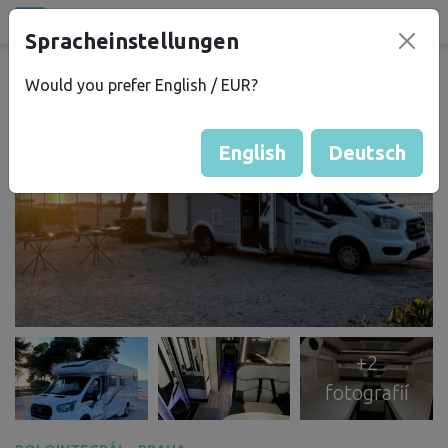
Půjčovna
Spracheinstellungen
campu
.eu
Would you prefer English / EUR?
English
Deutsch
+2
fotografií