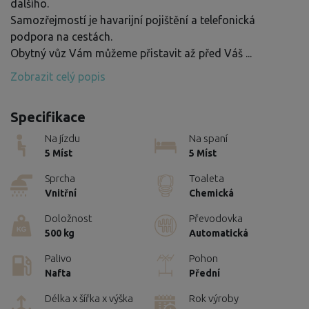
dalšího.
Samozřejmostí je havarijní pojištění a telefonická
podpora na cestách.
Obytný vůz Vám můžeme přistavit až před Váš
...
Zobrazit celý popis
Specifikace
Na jízdu
Na spaní
5 Míst
5 Míst
Sprcha
Toaleta
Vnitřní
Chemická
Doložnost
Převodovka
500 kg
Automatická
Palivo
Pohon
Nafta
Přední
Délka x šířka x výška
Rok výroby