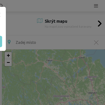
Skrýt mapu
Na mapě jsou vyznačené karavany
+
−