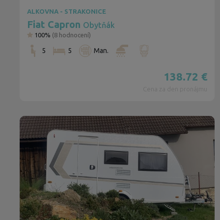
ALKOVNA - STRAKONICE
Fiat Capron
Obytňák
100%
(
8
hodnocení)
5
5
Man.
138.72
€
Cena za den pronájmu