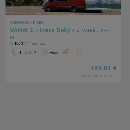
VESTAVBA - PÍSEK
VANdr 2. - Iveco Daily
4 na VANdr a PES -
3
2
M
100%
(
11
hodnocení)
4
4
Man.
124.01
€
4
Cena za den pronájmu