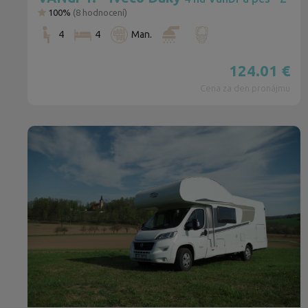
100%
(
8
hodnocení)
4
4
Man.
124.01
€
Cena za den pronájmu