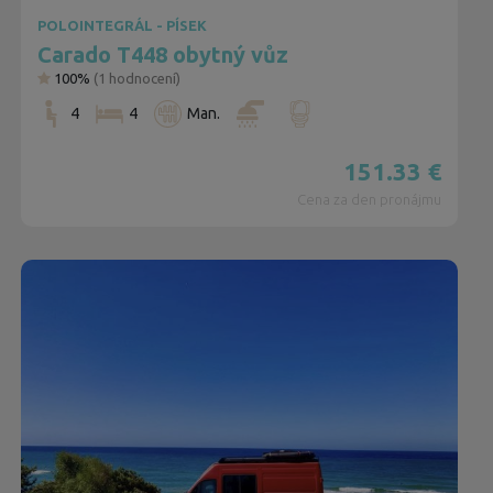
POLOINTEGRÁL - PÍSEK
Carado T448 obytný vůz
100%
(
1
hodnocení)
4
4
Man.
151.33
€
Cena za den pronájmu