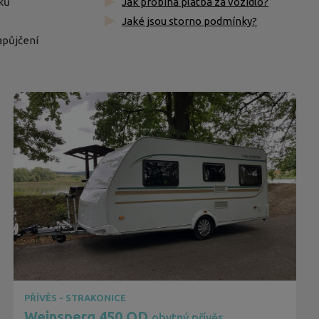
ků
Jak probíhá platba za vozidlo?
Jaké jsou storno podmínky?
apůjčení
PŘÍVĚS - STRAKONICE
Weinsperg 450 QD
obytný přívěs