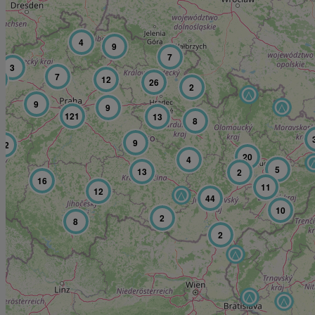
4
9
7
3
7
12
26
2
9
9
121
13
8
9
12
20
4
5
13
2
16
11
12
44
10
2
8
2