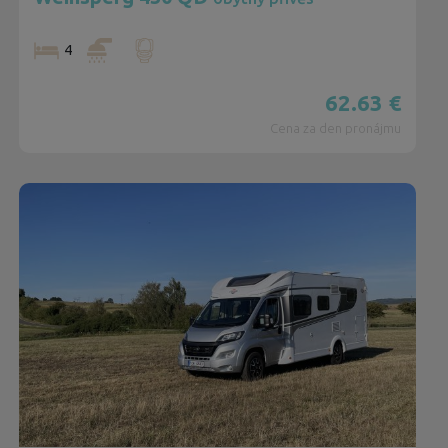
4
62.63
€
Cena za den pronájmu