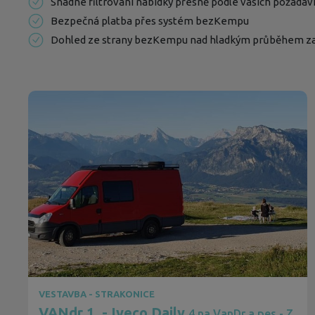
Snadné filtrování nabídky přesně podle vašich požadav
Bezpečná platba přes systém bezKempu
Dohled ze strany bezKempu nad hladkým průběhem z
VESTAVBA - STRAKONICE
VANdr 1. - Iveco Daily
4 na VanDr a pes - Z