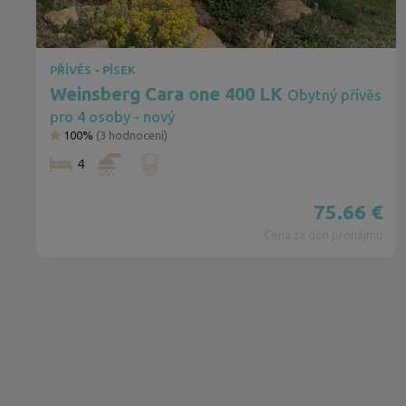
PŘÍVĚS - PÍSEK
Weinsberg Cara one 400 LK
Obytný přívěs
pro 4 osoby - nový
100%
(
3
hodnocení)
4
75.66
€
Cena za den pronájmu