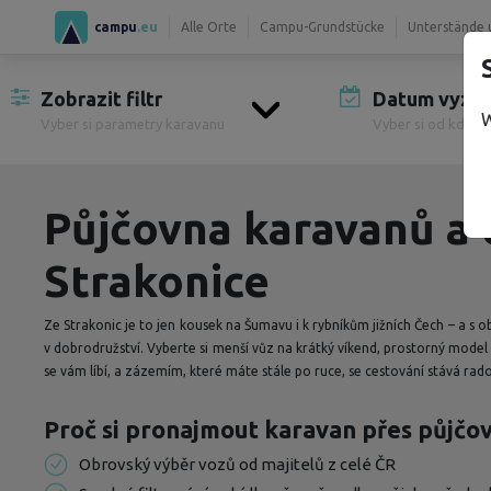
campu
.eu
Alle Orte
Campu-Grundstücke
Unterstände 
Zobrazit filtr
Datum vyzve
W
Vyber si parametry karavanu
Vyber si od kdy si
Půjčovna karavanů a
Strakonice
Ze Strakonic je to jen kousek na Šumavu i k rybníkům jižních Čech – a
v dobrodružství. Vyberte si menší vůz na krátký víkend, prostorný model 
se vám líbí, a zázemím, které máte stále po ruce, se cestování stává rado
Proč si pronajmout karavan přes půjč
Obrovský výběr vozů od majitelů z celé ČR