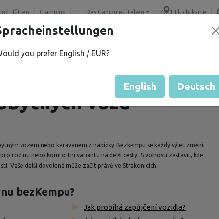
und Hütten
Glamping
Das Campu.eu-Leben
Fluchtkarte
Spracheinstellungen
dnutí
Řazení výsledků
ould you prefer English / EUR?
 chceš karavan půjčit
Vyberte jak chcete řadit výsledky
English
Deutsch
 obytných vozů
 s obytným vozem nebo karavanem z nabídky Bezkempu se každý výlet změní
pro rodinu nebo komfortní variantu na delší cesty. S volností zastavit, kde
stí. Vaše další dovolená může začít právě ve Strakonicích.
ovnu bezKempu?
Jak probíhá zapůjčení vozidla?