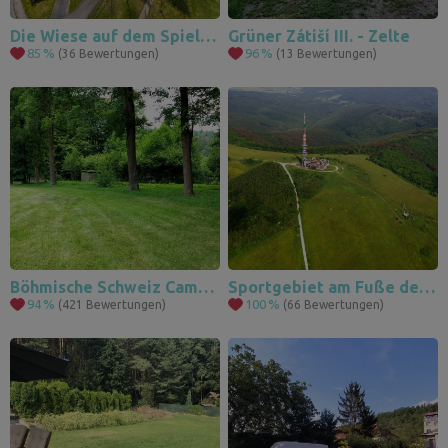
14
10
Die Wiese auf dem Spielplatz in Oucmanice
Grüner Zátiší III. - Zelte
85
%
96
%
(36 Bewertungen)
(13 Bewertungen)
3
Böhmische Schweiz Camping auf einer Wiese am Fluss Kamenice
Sportgebiet am Fuße der Weißen Karpaten
94
%
100
%
(421 Bewertungen)
(66 Bewertungen)