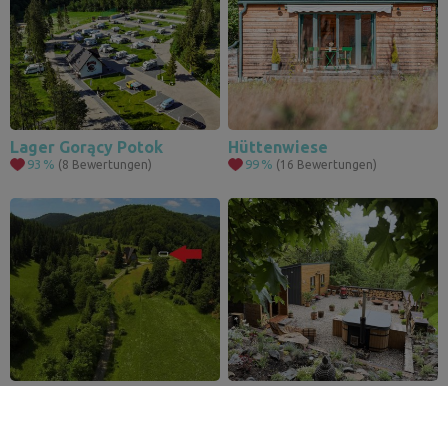
Lager Gorący Potok
Hüttenwiese
93
%
99
%
(8 Bewertungen)
(16 Bewertungen)
Leaflet
|
© Seznam.cz a.s. a další
Beskiden - mit Schwimmbad und Wellness
Inmitten von allem und nichts - romantische Wellness - gehört zur Ausstattung der gemieteten Räume
100
%
100
%
(56 Bewertungen)
(14 Bewertungen)