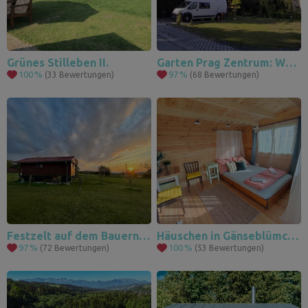
Grünes Stilleben II.
Garten Prag Zentrum: Wasser, Strom, Waschbecken Toilette - alles inklusive
100
%
97
%
(33 Bewertungen)
(68 Bewertungen)
Festzelt auf dem Bauernhof
Häuschen in Gänseblümchen
97
%
100
%
(72 Bewertungen)
(53 Bewertungen)