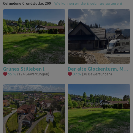
Gefundene Grundstücke:
209
Wie können wir die Ergebnisse sortieren?
Grünes Stilleben I.
Der alte Glockenturm, Malužiná
95
%
97
%
(124 Bewertungen)
(38 Bewertungen)
3
111
67