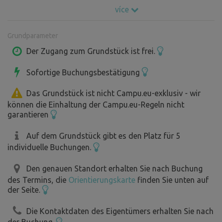
Was Sie jedoch am meisten faszinieren wird, ist die
více
nächtliche Ruhe und Stille auf dem Lande, fernab der
Zivilisation. Auf dem Weg zu uns schalten Sie bitte die
Grundparameter
Optionen Wald, Feldwege und Fähre in Ihrem
Navigationsgerät aus. Lassen Sie nur die Straße an. Wir
Der Zugang zum Grundstück ist frei.
freuen uns auf Ihren Besuch.
Sofortige Buchungsbestätigung
Das Grundstück ist nicht Campu.eu-exklusiv - wir
können die Einhaltung der Campu.eu-Regeln nicht
garantieren
Auf dem Grundstück gibt es den Platz für 5
individuelle Buchungen.
Den genauen Standort erhalten Sie nach Buchung
des Termins, die
Orientierungskarte
finden Sie unten auf
der Seite.
Die Kontaktdaten des Eigentümers erhalten Sie nach