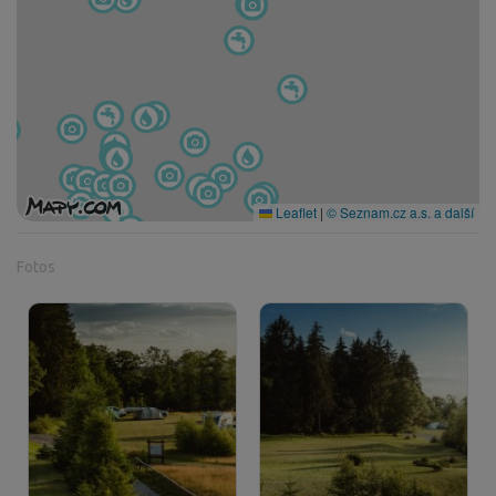
Leaflet
|
© Seznam.cz a.s. a další
Fotos