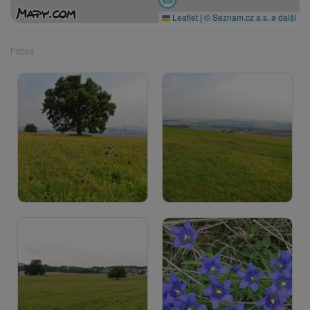
Leaflet
|
© Seznam.cz a.s. a další
Fotos