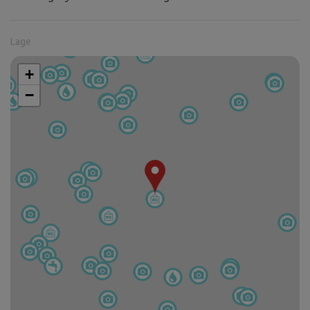
Lage
+
−