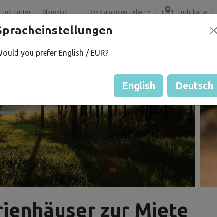
 und Hütten
Glamping
Das Campu.eu-Leben
Fluchtkarte
Spracheinstellungen
ould you prefer English / EUR?
English
Deutsch
rienhäuser zur Miete