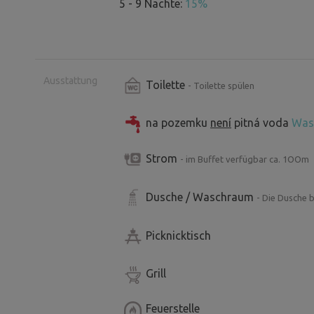
5 - 9 Nächte:
15%
Ausstattung
Toilette
- Toilette spülen
na pozemku
není
pitná voda
Was 
Strom
- im Buffet verfügbar ca. 1OOm
Dusche / Waschraum
- Die Dusche b
Picknicktisch
Grill
Feuerstelle