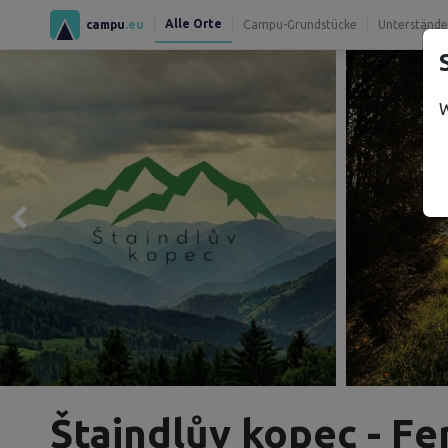
Alle Orte
campu
.eu
Campu-Grundstücke
Unterstände
W
Štaindlův kopec - Fe