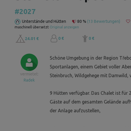
#2027
Unterstände und Hütten
80 %
(13 Bewertungen)
maschinell übersetzt
Original anzeigen
0 €
0 €
24.01 €
Schöne Umgebung in der Region Třebo
Sportanlagen, einem Gebiet voller Abe
vermietet:
Steinbruch, Wildgehege mit Damwild, vi
Radek
9 Hütten verfügbar. Das Chalet ist für
Gäste auf dem gesamten Gelände aufhalt
der Anlage aufzustellen,
!! Es ist notwendig, einen eigenen Schl