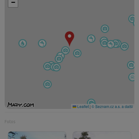
−
Leaflet
|
© Seznam.cz a.s. a další
Fotos