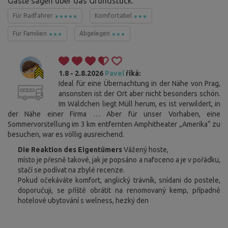
Gäste sagen über das Grundstück:
Für Radfahrer
Komfortabel
Für Familien
Abgelegen
1.8 - 2.8.2026
Pavel
říká:
Ideal für eine Übernachtung in der Nähe von Prag,
ansonsten ist der Ort aber nicht besonders schön.
Im Wäldchen liegt Müll herum, es ist verwildert, in
der Nähe einer Firma … Aber für unser Vorhaben, eine
Sommervorstellung im 3 km entfernten Amphitheater „Amerika“ zu
besuchen, war es völlig ausreichend.
Die Reaktion des Eigentümers
Vážený hoste,
místo je přesně takové, jak je popsáno a nafoceno a je v pořádku,
stačí se podívat na zbylé recenze.
Pokud očekáváte komfort, anglický trávník, snídani do postele,
doporučuji, se příště obrátit na renomovaný kemp, případně
hotelové ubytování s welness, hezký den