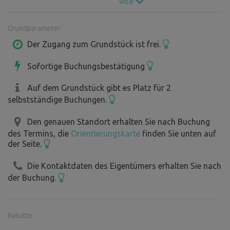
více
Schauen Sie sich auch mein anderes Grundstück an:
In Stružnice bei Česká Lípa
Grundparameter
https://www.bezkempu.cz/3148
Der Zugang zum Grundstück ist frei.
Sofortige Buchungsbestätigung
Auf dem Grundstück gibt es Platz für 2
selbstständige Buchungen.
Den genauen Standort erhalten Sie nach Buchung
des Termins, die
Orientierungskarte
finden Sie unten auf
der Seite.
Die Kontaktdaten des Eigentümers erhalten Sie nach
der Buchung.
Rabatte