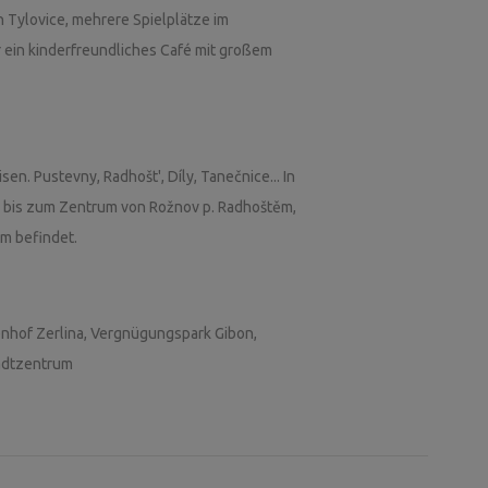
n Tylovice, mehrere Spielplätze im
 ein kinderfreundliches Café mit großem
en. Pustevny, Radhošt', Díly, Tanečnice... In
 bis zum Zentrum von Rožnov p. Radhoštěm,
m befindet.
nhof Zerlina, Vergnügungspark Gibon,
tadtzentrum