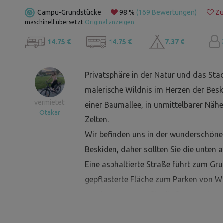
Campu-Grundstücke
98 %
(169 Bewertungen)
Zu
maschinell übersetzt
Original anzeigen
14.75 €
14.75 €
7.37 €
Privatsphäre in der Natur und das Sta
malerische Wildnis im Herzen der Besk
vermietet:
einer Baumallee, in unmittelbarer Näh
Otakar
Zelten.
Wir befinden uns in der wunderschön
Beskiden, daher sollten Sie die unten 
Eine asphaltierte Straße führt zum Gr
gepflasterte Fläche zum Parken von 
möchten, müssen Sie die Rampen benutz
das Gästebuch einzutragen. Es ist mögl