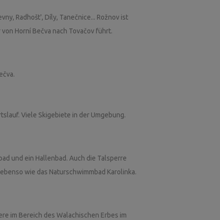
ny, Radhošt', Díly, Tanečnice... Rožnov ist
 von Horní Bečva nach Tovačov führt.
ečva.
tslauf. Viele Skigebiete in der Umgebung.
bad und ein Hallenbad. Auch die Talsperre
t, ebenso wie das Naturschwimmbad Karolinka.
iere im Bereich des Walachischen Erbes im