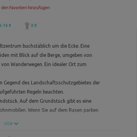
 den Favoriten hinzufügen
3.16 €
0 €
dtzentrum buchstäblich um die Ecke. Eine
iden mit Blick auf die Berge, umgeben von
e von Wanderwegen. Ein idealer Ort zum
en Gegend des Landschaftsschutzgebietes der
aufgeführten Regeln beachten.
undstück. Auf dem Grundstück gibt es eine
Wohnmobilen. Wenn Sie auf dem Rasen parken
en. Außerdem bitten wir die Gäste, sich in
více
ich, 2 Zelte aufzustellen und 2 Autos (bis zu