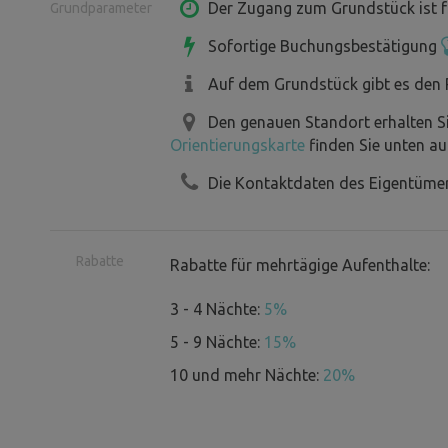
3,5 t) pro Gruppe auf dem Grundstück 
Der Zugang zum Grundstück ist f
Grundparameter
***
Sofortige Buchungsbestätigung
Wir danken Ihnen für Ihre Frühlings-,
Auf dem Grundstück gibt es den 
oberhalb von Rožnov. Einige von Ihnen 
Den genauen Standort erhalten S
beigetragen, dass wir versuchen, diese
Orientierungskarte
finden Sie unten au
Neuerungen zu verbessern. So haben wir
Passanten verlegt (von denen es aber ni
Die Kontaktdaten des Eigentümer
entlang der Grenze, um Ihnen die nöti
endlich einen klassischen Holzzuber 
Rabatte
Rabatte für mehrtägige Aufenthalte:
Wir hoffen, dass Sie Ihren Aufenthal
freuen, wenn Sie uns wieder besuche
3 - 4 Nächte:
5%
ist es möglich, Bienenprodukte aus Ro
5 - 9 Nächte:
15%
Besuch.
10 und mehr Nächte:
20%
Eigentümer und Familie