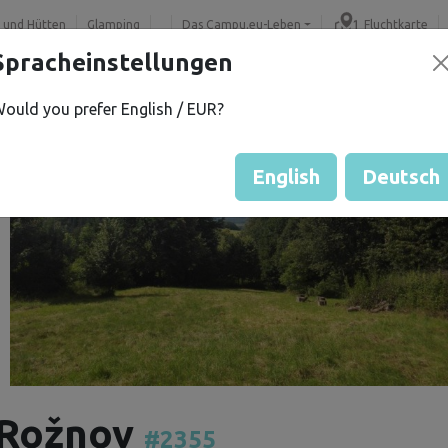
 und Hütten
Glamping
Das Campu.eu-Leben
Fluchtkarte
Spracheinstellungen
ould you prefer English / EUR?
English
Deutsch
 Rožnov
#2355