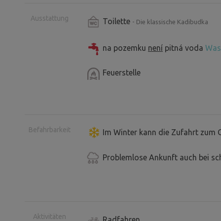
Ausstattung
Toilette
- Die klassische Kadibudka
na pozemku
není
pitná voda
Was 
Feuerstelle
Befahrbarkeit
Im Winter kann die Zufahrt zum 
Problemlose Ankunft auch bei sc
Aktivitäten
Radfahren