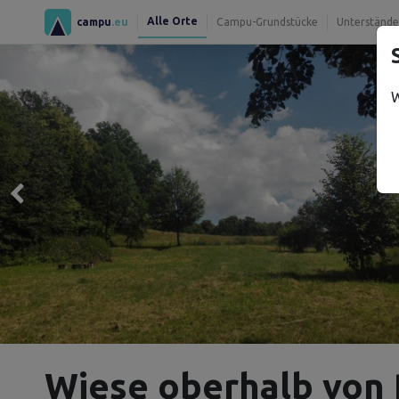
Alle Orte
campu
.eu
Campu-Grundstücke
Unterstände
W
Wiese oberhalb von