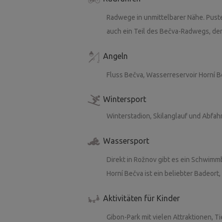
Radwege in unmittelbarer Nähe. Pustev
auch ein Teil des Bečva-Radwegs, der
Angeln
Fluss Bečva, Wasserreservoir Horní B
Wintersport
Winterstadion, Skilanglauf und Abfahr
Wassersport
Direkt in Rožnov gibt es ein Schwimm
Horní Bečva ist ein beliebter Badeor
Aktivitäten für Kinder
Gibon-Park mit vielen Attraktionen, T