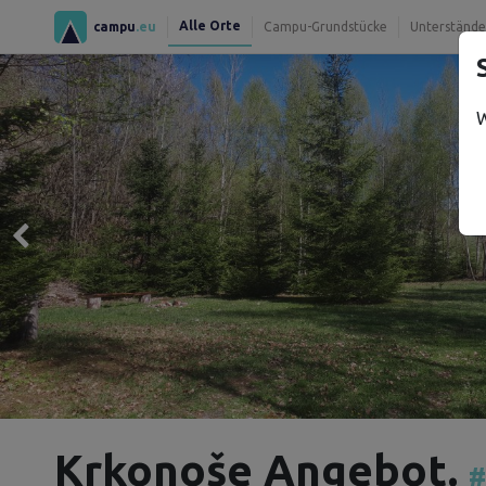
Alle Orte
campu
.eu
Campu-Grundstücke
Unterstände
W
Krkonoše Angebot.
#