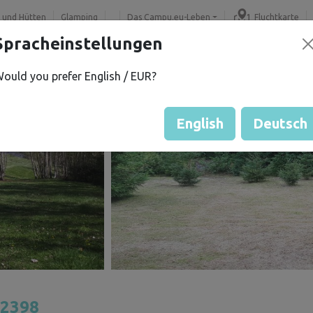
 und Hütten
Glamping
Das Campu.eu-Leben
Fluchtkarte
Spracheinstellungen
ould you prefer English / EUR?
English
Deutsch
2398