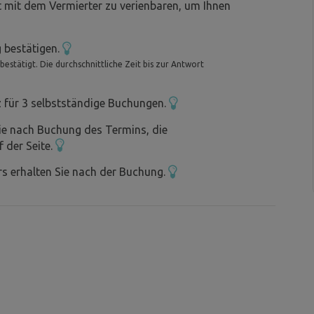
t mit dem Vermierter zu verienbaren, um Ihnen
 bestätigen.
stätigt. Die durchschnittliche Zeit bis zur Antwort
z für 3 selbstständige Buchungen.
kene
hkeit eines Stromanschlusses.
ie nach Buchung des Termins, die
f der Seite.
igentümer vereinbart werden.
m Eigentümer des Landes 2,5 km entfernt von
s erhalten Sie nach der Buchung.