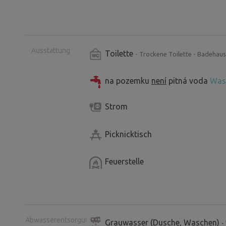
Ausstattung
Toilette
- Trockene Toilette - Badehaus
na pozemku
není
pitná voda
Was 
Strom
Picknicktisch
Feuerstelle
Abwasserentsorgung
Grauwasser (Dusche, Waschen)
-