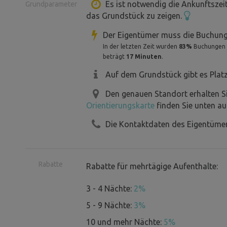
10,5 km vom Schwimmbad
Es ist notwendig die Ankunftszei
Grundparameter
das Grundstück zu zeigen.
10km von Tatranská Lomnica
3,8km vom Wildpark Resort
Der Eigentümer muss die Buchung
400m vom Golfplatz
In der letzten Zeit wurden
83%
Buchungen be
beträgt
17 Minuten
.
Auf dem Grundstück gibt es Plat
Auf dem Grundstück gibt es eine troc
Toilettenkabine, Abfall und die Möglic
Den genauen Standort erhalten S
Orientierungskarte
finden Sie unten au
Brennholz zum Grillen kann mit dem E
Wasser nachfüllen ist möglich mit de
Die Kontaktdaten des Eigentümer
dem Land in dem Dorf Veľká Lomnica.
Rabatte
Rabatte für mehrtägige Aufenthalte:
3 - 4 Nächte:
2%
5 - 9 Nächte:
3%
10 und mehr Nächte:
5%