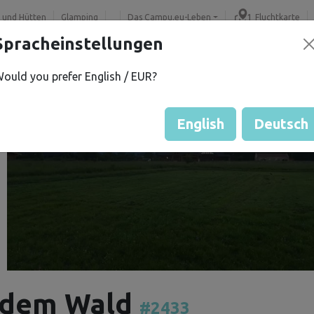
 und Hütten
Glamping
Das Campu.eu-Leben
Fluchtkarte
Spracheinstellungen
ould you prefer English / EUR?
English
Deutsch
 dem Wald
#2433