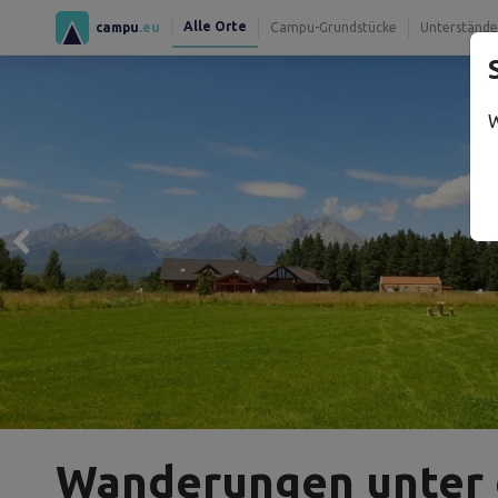
Alle Orte
campu
.eu
Campu-Grundstücke
Unterstände
W
Wanderungen unter