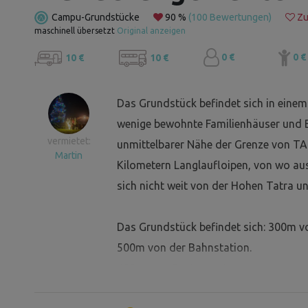
Campu-Grundstücke
90 %
(100 Bewertungen)
Zu
maschinell übersetzt
Original anzeigen
0 €
0 €
10 €
10 €
Das Grundstück befindet sich in einem
wenige bewohnte Familienhäuser und B
vermietet:
unmittelbarer Nähe der Grenze von TAN
Martin
Kilometern Langlaufloipen, von wo au
sich nicht weit von der Hohen Tatra 
Das Grundstück befindet sich: 300m v
500m von der Bahnstation.
400m vom Restaurant.
1,5km vom Geschäft, Pizzeria, Konditor