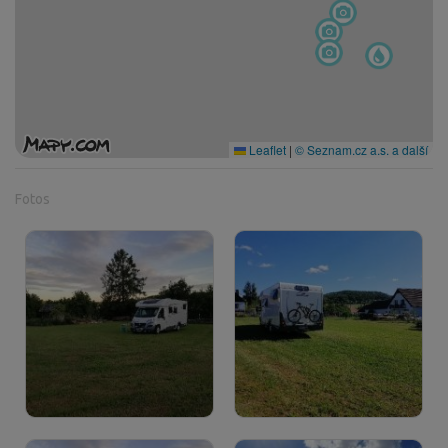
Leaflet
|
© Seznam.cz a.s. a další
Fotos