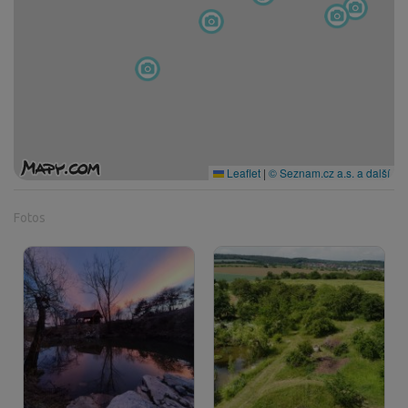
Leaflet
|
© Seznam.cz a.s. a další
Fotos