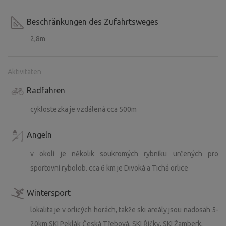
Beschränkungen des Zufahrtsweges
2,8m
Aktivitäten
Radfahren
cyklostezka je vzdálená cca 500m
Angeln
v okolí je několik soukromých rybníku určených pro
sportovní rybolob. cca 6 km je Divoká a Tichá orlice
Wintersport
lokalita je v orlicých horách, takže ski areály jsou nadosah 5-
20km SKI Peklák Česká Třebová, SKI Říčky, SKI Žamberk,