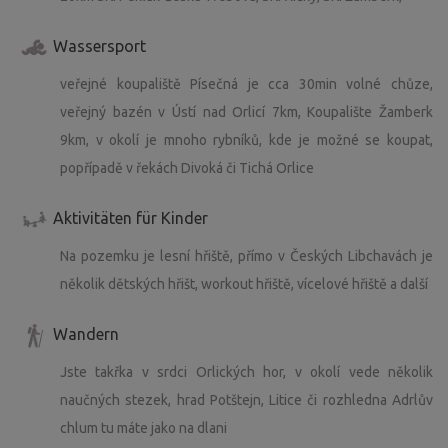
Wassersport
veřejné koupaliště Písečná je cca 30min volné chůze,
veřejný bazén v Ústí nad Orlicí 7km, Koupalište Žamberk
9km, v okolí je mnoho rybníků, kde je možné se koupat,
popřípadě v řekách Divoká či Tichá Orlice
Aktivitäten für Kinder
Na pozemku je lesní hřiště, přímo v Českých Libchavách je
několik dětských hřišt, workout hřiště, vícelové hřiště a další
Wandern
Jste takřka v srdci Orlických hor, v okolí vede několik
naučných stezek, hrad Potštejn, Litice či rozhledna Adrlův
chlum tu máte jako na dlani