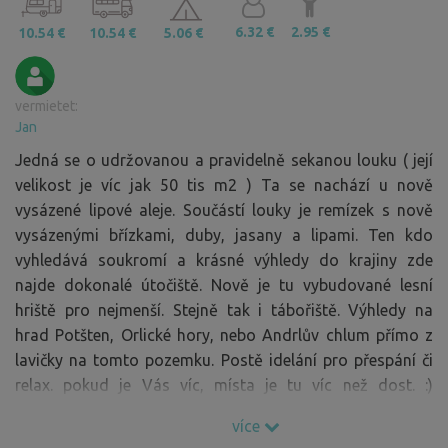
6.32 €
2.95 €
10.54 €
10.54 €
5.06 €
vermietet:
Jan
Jedná se o udržovanou a pravidelně sekanou louku ( její
velikost je víc jak 50 tis m2 ) Ta se nachází u nově
vysázené lipové aleje. Součástí louky je remízek s nově
vysázenými břízkami, duby, jasany a lipami. Ten kdo
vyhledává soukromí a krásné výhledy do krajiny zde
najde dokonalé útočiště. Nově je tu vybudované lesní
hriště pro nejmenší. Stejně tak i tábořiště. Výhledy na
hrad Potšten, Orlické hory, nebo Andrlův chlum přímo z
lavičky na tomto pozemku. Postě idelání pro přespání či
relax. pokud je Vás víc, místa je tu víc než dost. :)
Sousední parcela propachtována místnímu zemědělci je
více
vyžívána jako pastva pro býky. Pastva je ohraničena