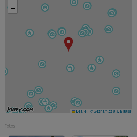
−
Leaflet
|
© Seznam.cz a.s. a další
Fotos