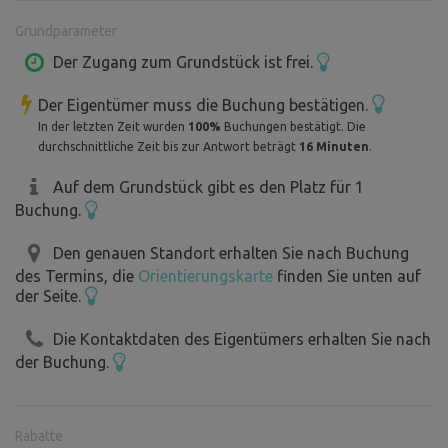
elektrickým ohradníkem. Doporučuji býky nedráždit a
Grundparameter
parkovat raději o kus dále! :) Těšíme se na brzkou
viděnou....
Der Zugang zum Grundstück ist frei.
Der Eigentümer muss die Buchung bestätigen.
In der letzten Zeit wurden
100%
Buchungen bestätigt. Die
Součástí pozemku je několik laviček, ohniště, gril. Dřevo je
durchschnittliche Zeit bis zur Antwort beträgt
16 Minuten
.
v místě nachystané pro návštěvníky.
Auf dem Grundstück gibt es den Platz für 1
Buchung.
Den genauen Standort erhalten Sie nach Buchung
des Termins, die
Orientierungskarte
finden Sie unten auf
der Seite.
Die Kontaktdaten des Eigentümers erhalten Sie nach
der Buchung.
Rabatte