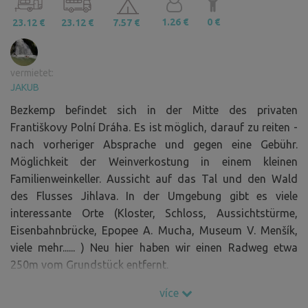
1.26 €
0 €
23.12 €
23.12 €
7.57 €
vermietet:
JAKUB
Bezkemp befindet sich in der Mitte des privaten
Františkovy Polní Dráha. Es ist möglich, darauf zu reiten -
nach vorheriger Absprache und gegen eine Gebühr.
Möglichkeit der Weinverkostung in einem kleinen
Familienweinkeller. Aussicht auf das Tal und den Wald
des Flusses Jihlava. In der Umgebung gibt es viele
interessante Orte (Kloster, Schloss, Aussichtstürme,
Eisenbahnbrücke, Epopee A. Mucha, Museum V. Menšík,
viele mehr...... ) Neu hier haben wir einen Radweg etwa
250m vom Grundstück entfernt.
Sie werden direkt in der Schleife unseres Zuges campen.
více
Bitte bleiben Sie auf dem Campingplatz. Wenn Sie ein