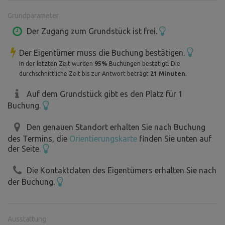
längeres Auto haben, fragen Sie bitte im Voraus bei uns
Grundparameter
an. Der Platz ist eher für kürzere Autos geeignet, Autos
von Anhängern, können an der Seite geparkt werden.Es ist
Der Zugang zum Grundstück ist frei.
möglich, mehr Zelte oder Wohnwagen zu campen - auf
Der Eigentümer muss die Buchung bestätigen.
Anfrage. Für die Privatsphäre ist nur 1 Platz verfügbar!
In der letzten Zeit wurden
95%
Buchungen bestätigt. Die
Leider ist die Dorfstraße aufgrund der Regenfälle etwas
durchschnittliche Zeit bis zur Antwort beträgt
21 Minuten
.
holprig - ausgewaschen. Für einen geübten Fahrer kein
Problem.
Auf dem Grundstück gibt es den Platz für 1
Buchung.
!!!Bitte beachten Sie die Hinweise auf der Einfahrt. Siehe
Foto. !!!
Den genauen Standort erhalten Sie nach Buchung
des Termins, die
Orientierungskarte
finden Sie unten auf
der Seite.
Die Kontaktdaten des Eigentümers erhalten Sie nach
der Buchung.
Ausstattung