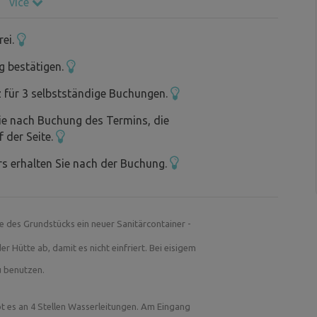
více
 wie die Vermietung der gesamten Anlage.
rei.
in einem "Do it yourself"-Modus zur
g bestätigen.
 ankommen. Sie drehen den Hahn auf, in ca. 2
z für 3 selbstständige Buchungen.
 ca. 1-2 Stunden Holzheizung, um sie auf 33-
ie nach Buchung des Termins, die
nnen Sie ein paar Würstchen braten oder einen
f der Seite.
 Umgebung machen.
s erhalten Sie nach der Buchung.
gebaut 2 stellplatzy auf die Ebene mit
ück gibt es eine neu Sanitär-Container mit
te des Grundstücks ein neuer Sanitärcontainer -
die Sie außerhalb des Winters verwenden
.
 Hütte ab, damit es nicht einfriert. Bei eisigem
zu benutzen.
lstahl-Badetonne auf dem Grundstück, in dem
t es an 4 Stellen Wasserleitungen. Am Eingang
 der Ofen und Sie können in der Nacht