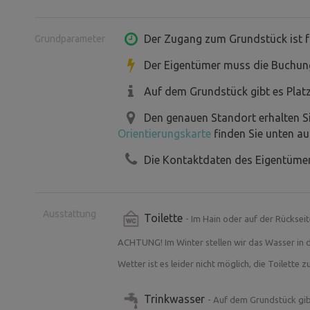
das Gebiet mit einem großen Aufpreis,
Der Zugang zum Grundstück ist f
Grundparameter
Der Preis ist inklusive der Badewanne 
Der Eigentümer muss die Buchun
Verfügung. Es wird leer sein, wenn Sie
Auf dem Grundstück gibt es Plat
Stunden ist sie gefüllt und es braucht
Den genauen Standort erhalten S
40° zu bringen. In der Zwischenzeit kö
Orientierungskarte
finden Sie unten au
Spaziergang durch den Wald und die
Die Kontaktdaten des Eigentümer
Das Grundstück ist ziemlich groß, neu 
Anschlüssen. Draußen auf dem Grundst
Ausstattung
Toilette
- Im Hain oder auf der Rücksei
Damen, Herren-Toiletten und Dusche, 
können, wenn wir das Wasser ablassen
ACHTUNG! Im Winter stellen wir das Wasser in der
Wetter ist es leider nicht möglich, die Toilette 
Wir haben auch neu platziert ein Ede
Trinkwasser
- Auf dem Grundstück gib
das Wasser kann erhitzt werden, dank