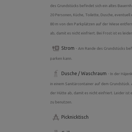
des Grundstücks befindet sich ein altes Bauern
entspannen und beobachten Sie die St
20 Personen, Küche, Toilette, Dusche, eventuell
Das Gelände von U Staré Vápenky.cz wi
80 m von den Parkplätzen auf der Wiese entfernt
Hochzeiten, Familientreffen, Junggesel
ab, damit es nicht einfriert. Bei Frost ist es lei
weiter genutzt! Mehr Informationen fin
Strom
- Am Rande des Grundstücks bef
parken kann.
Die Hütte (gegen Aufpreis) verfügt üb
Küche, Toilette und Dusche.
Dusche / Waschraum
- In der Hájen
in einem Sanitärcontainer auf dem Grundstück.
der Hütte ab, damit es nicht einfriert. Leider is
zu benutzen.
Picknicktisch