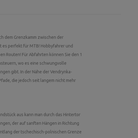
 Nach dem Grenzkamm zwischen der
t es perfekt für MTB! Hobbyfahrer und
enen Routen! Für Abfahrten können Sie den 1
ansteuern, wo es eine schwungvolle
üngen gibt. In der Nähe der Vendrynka-
fade, die jedoch seit langem nicht mehr
rundstück aus kann man durch das Hintertor
gen, der auf sanften Hängen in Richtung
entlang der tschechisch-polnischen Grenze