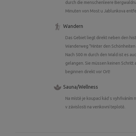
durch die menschenleere Bergwaldnatu
Minuten von Most u Jablunkova entfe
Wandern
Das Gebiet liegt direkt neben den his
Wanderweg "Hinter den Schönheiten d
Nach 500 m durch den Wald ist es au
gelangen. Sie müssen keinen Schritt
beginnen direkt vor Ort!
Sauna/Wellness
Na místě je koupací káď s vyhříváním 
v závislosti na venkovní teplotě.