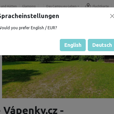
 und Hütten
Glamping
Das Campu.eu-Leben
Fluchtkarte
Spracheinstellungen
ould you prefer English / EUR?
English
Deutsch
 Vápenky.cz -