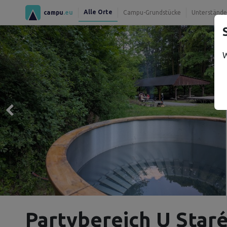
Alle Orte
campu
.eu
Campu-Grundstücke
Unterstände
W
Partybereich U Staré