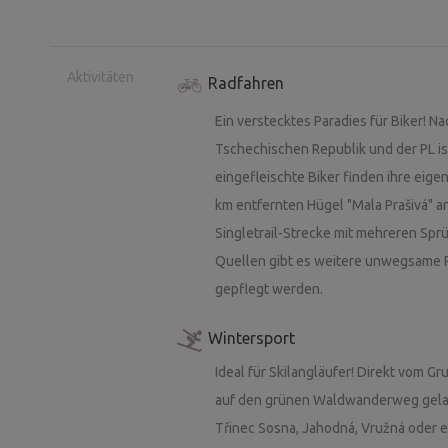
Aktivitäten
Radfahren
Ein verstecktes Paradies für Biker!
Tschechischen Republik und der PL is
eingefleischte Biker finden ihre eig
km entfernten Hügel "Mala Prašivá" 
Singletrail-Strecke mit mehreren Spr
Quellen gibt es weitere unwegsame P
gepflegt werden.
Wintersport
Ideal für Skilangläufer! Direkt vom G
auf den grünen Waldwanderweg gelan
Třinec Sosna, Jahodná, Vružná oder 