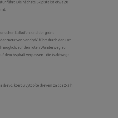
r führt. Die nächste Skipiste ist etwa 20
rnt.
torischen Kalköfen, und der grüne
er Natur von Vendryň" führt durch den Ort.
ch möglich, auf den roten Wanderweg zu
 auf dem Asphalt verpassen - die Waldwege
na dřevo, kterou vytopíte dřevem za cca 2-3 h