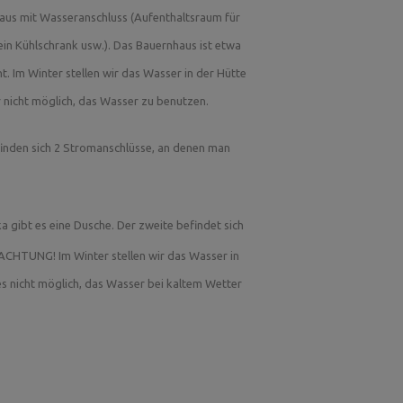
haus mit Wasseranschluss (Aufenthaltsraum für
erne aus dem erhitzten Wasser!
 ein Kühlschrank usw.). Das Bauernhaus ist etwa
rd ansonsten gerne für Feiern, kleinere
. Im Winter stellen wir das Wasser in der Hütte
lenabschiede, kleine Zeltlager, Paläste und so
der nicht möglich, das Wasser zu benutzen.
den Sie auf unserer Website.
inden sich 2 Stromanschlüsse, an denen man
er einen Aufenthaltsraum für 20 Personen,
ka gibt es eine Dusche. Der zweite befindet sich
 ACHTUNG! Im Winter stellen wir das Wasser in
t es nicht möglich, das Wasser bei kaltem Wetter