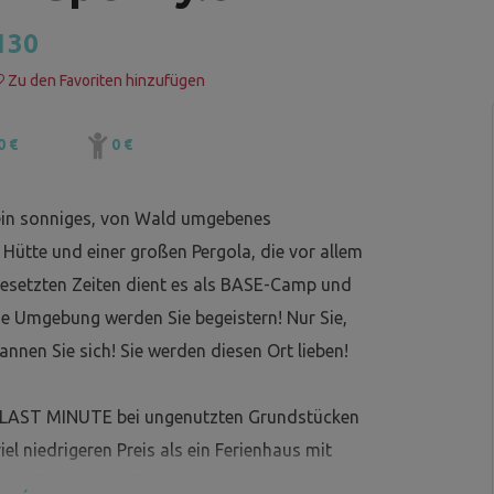
130
Zu den Favoriten hinzufügen
0 €
0 €
 ein sonniges, von Wald umgebenes
Hütte und einer großen Pergola, die vor allem
nbesetzten Zeiten dient es als BASE-Camp und
che Umgebung werden Sie begeistern! Nur Sie,
nnen Sie sich! Sie werden diesen Ort lieben!
ls LAST MINUTE bei ungenutzten Grundstücken
l niedrigeren Preis als ein Ferienhaus mit
eshalb, wenn Sie länger im Voraus planen, ist