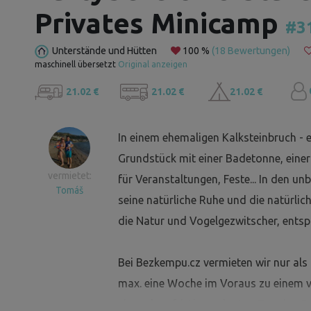
Privates Minicamp
#3
Unterstände und Hütten
100 %
(18 Bewertungen)
maschinell übersetzt
Original anzeigen
21.02 €
21.02 €
21.02 €
In einem ehemaligen Kalksteinbruch -
Grundstück mit einer Badetonne, einer 
vermietet:
für Veranstaltungen, Feste... In den u
Tomáš
seine natürliche Ruhe und die natürli
die Natur und Vogelgezwitscher, entspa
Bei Bezkempu.cz vermieten wir nur a
max. eine Woche im Voraus zu einem vie
einem langfristig geplanten Termin... D