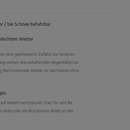
r / bei Schnee befahrbar
hlechtem Wetter
r eine gepflasterte Zufahrt zur hinteren
ung stehen. Bei anhaltenden Regenfällen ist
g. Bei trockenem Wetter ist das Parken ohne
ges
e auf Rädern wird passen. Das Tor und die
in Auto oder ein Bus könnte direkt an das