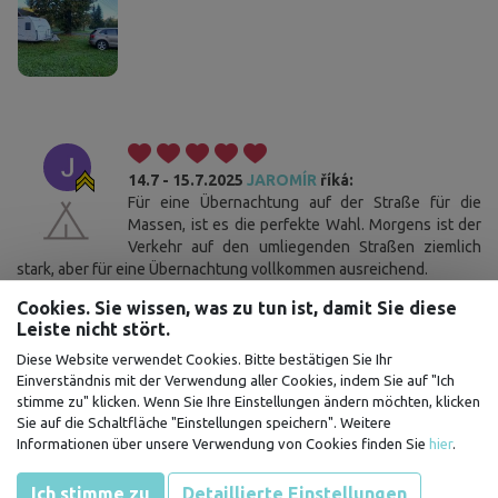
14.7 - 15.7.2025
JAROMÍR
říká:
Für eine Übernachtung auf der Straße für die
Massen, ist es die perfekte Wahl. Morgens ist der
Verkehr auf den umliegenden Straßen ziemlich
stark, aber für eine Übernachtung vollkommen ausreichend.
Cookies. Sie wissen, was zu tun ist, damit Sie diese
Leiste nicht stört.
Diese Website verwendet Cookies. Bitte bestätigen Sie Ihr
Einverständnis mit der Verwendung aller Cookies, indem Sie auf "Ich
12.7 - 13.7.2025
Petra
říká:
stimme zu" klicken. Wenn Sie Ihre Einstellungen ändern möchten, klicken
Wir waren zum zweiten Mal hier und wieder eine
Sie auf die Schaltfläche "Einstellungen speichern". Weitere
tolle Erfahrung.
Informationen über unsere Verwendung von Cookies finden Sie
hier
.
Ich stimme zu
Detaillierte Einstellungen