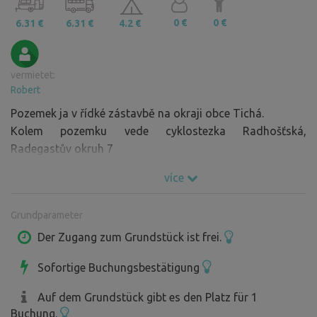
0 €
0 €
6.31 €
6.31 €
4.2 €
vermietet:
Robert
Pozemek ja v řídké zástavbě na okraji obce Tichá.
Kolem pozemku vede cyklostezka Radhošťská,
Radegastův okruh 7
více
Grundparameter
Der Zugang zum Grundstück ist frei.
Sofortige Buchungsbestätigung
Auf dem Grundstück gibt es den Platz für 1
Buchung.