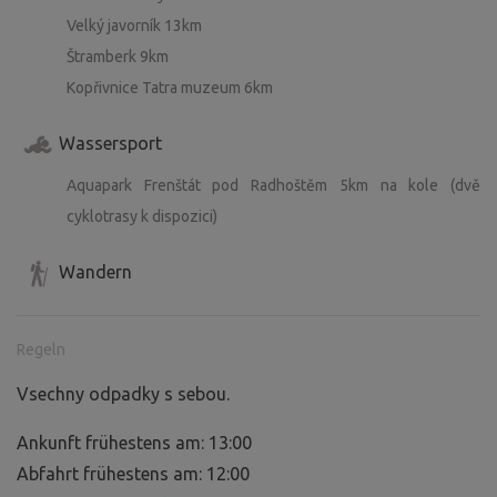
Velký javorník 13km
Štramberk 9km
Kopřivnice Tatra muzeum 6km
Wassersport
Aquapark Frenštát pod Radhoštěm 5km na kole (dvě
cyklotrasy k dispozici)
Wandern
Regeln
Vsechny odpadky s sebou.
Ankunft frühestens am: 13:00
Abfahrt frühestens am: 12:00