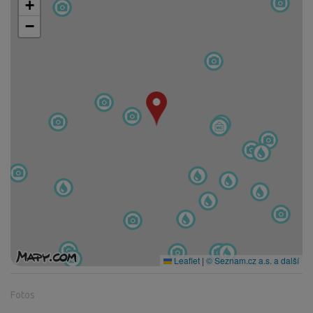
+
−
Leaflet
|
© Seznam.cz a.s. a další
Fotos