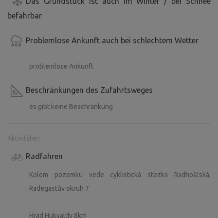
Das Grundstück ist auch im Winter / bei Schnee
befahrbar
Problemlose Ankunft auch bei schlechtem Wetter
problemlose Ankunft
Beschränkungen des Zufahrtsweges
es gibt keine Beschränkung
Aktivitäten
Radfahren
Kolem pozemku vede cyklistická stezka Radhošťská,
Radegastův okruh 7
Hrad Hukvaldy 8km