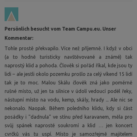
Persönlich besucht vom Team Campu.eu. Unser
Kommentar:
Tohle prostě překvapilo. Více než příjemně. I když v obci
(a to hodně turisticky navštěvované a známé) tak
naprostý klid a pohoda. Člověk si pořád říkal, kde jsou ty
lidi – ale jestli okolo pozemku prošlo za celý víkend 15 lidí
tak je to moc. Malou Skálu člověk zná jako poměrně
rušné místo, už jen ta silnice v údolí vedoucí podél řeky,
nástupní místo na vodu, kemp, skály, hrady ... Ale nic se
nekonalo. Naopak. Během poledního klidu, kdy si část
posádky i "dadnula" ve stínu před karavanem, měla pro
svůj spánek naprosté soukromí a klid … jen koncert
cvrčků vás tu uspí. Místo je samozřejmě majitelem