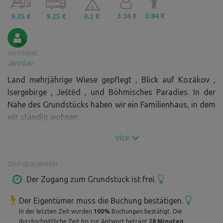
3.36 €
0.84 €
9.25 €
9.25 €
4.2 €
vermietet:
Jaroslav
Land mehrjährige Wiese gepflegt , Blick auf Kozákov ,
Isergebirge , Ještěd , und Böhmisches Paradies. In der
Nähe des Grundstücks haben wir ein Familienhaus, in dem
wir ständig wohnen.
více
Grundparameter
Der Zugang zum Grundstück ist frei.
Der Eigentümer muss die Buchung bestätigen.
In der letzten Zeit wurden
100%
Buchungen bestätigt. Die
durchschnittliche Zeit bis zur Antwort beträgt
28 Minuten
.