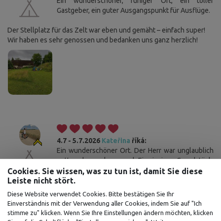
Ein wunderschöner, ruhiger Ort, ein toller
Gastgeber, ein guter Ausgangspunkt für Ausflüge.
Der Stellplatz für das Zelt war eben und gemäht – einfach super!
Wir haben es sehr genossen und bedanken uns ganz herzlich!
4.7 - 5.7.2026
Kateřina
říká:
Ein wunderschöner Ort. Der Herr war unglaublich
nett und zuvorkommend. Ein riesiges Grundstück,
wunderschön eben und superweich. Vielen Dank
Cookies. Sie wissen, was zu tun ist, damit Sie diese
für dieses schöne Erlebnis ☺️
Leiste nicht stört.
Diese Website verwendet Cookies. Bitte bestätigen Sie Ihr
Einverständnis mit der Verwendung aller Cookies, indem Sie auf "Ich
stimme zu" klicken. Wenn Sie Ihre Einstellungen ändern möchten, klicken