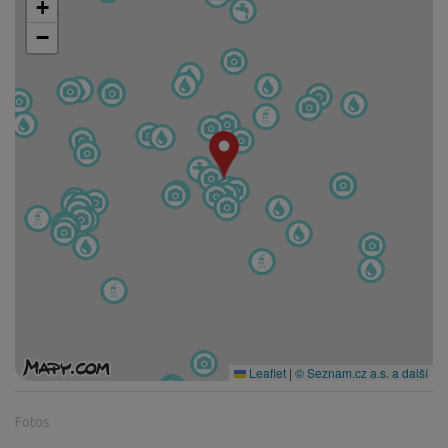
+
−
Leaflet
|
© Seznam.cz a.s. a další
Fotos