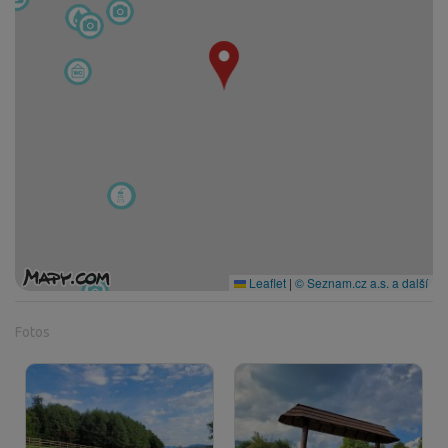
Leaflet
|
© Seznam.cz a.s. a další
Fotos