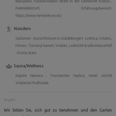
Ballspiele, Fußballstadion direkt in der Gemeinde Kvášov ,
FARMÁRIKOVO - Erfahrungsbereich:
https://www.farmarikovo.sk/
Wandern
Optionen : Aussichtsturm in ZubákBurgen : Lednica, Vršatec,
Felsen : Červený kameň, Vršatec, Lednické bradloWasserfall
: Dračia skala
Sauna/Wellness
Kúpele Nimnica , Trenčianske Teplice, Hotel JASON
Vršatecké Podhradie
Regeln
Wir bitten Sie, sich gut zu benehmen und den Garten