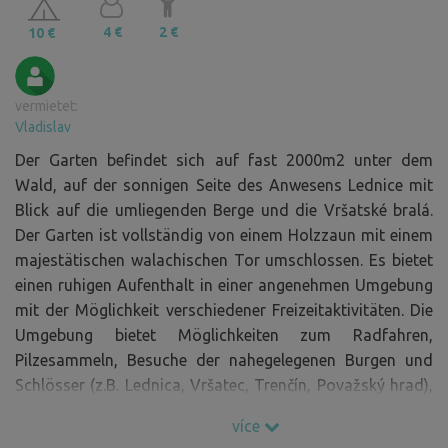
4 €
2 €
10 €
vermietet:
Vladislav
Der Garten befindet sich auf fast 2000m2 unter dem
Wald, auf der sonnigen Seite des Anwesens Lednice mit
Blick auf die umliegenden Berge und die Vršatské bralá.
Der Garten ist vollständig von einem Holzzaun mit einem
majestätischen walachischen Tor umschlossen. Es bietet
einen ruhigen Aufenthalt in einer angenehmen Umgebung
mit der Möglichkeit verschiedener Freizeitaktivitäten. Die
Umgebung bietet Möglichkeiten zum Radfahren,
Pilzesammeln, Besuche der nahegelegenen Burgen und
Schlösser (z.B. Lednica, Vršatec, Trenčín, Považský hrad),
die Möglichkeit, die umliegenden Kurorte wie z.B. Nimnica
více
und Trenčianske Teplice zu besuchen. Cca. 10 km ist die