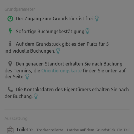
Möglichkeit des Anschlusses an das größte Netz der
Grundparameter
Radwege in der Region Považie mit einer Verbindung nach
Mähren. für eine angenehme Entspannung haben wir für
Der Zugang zum Grundstück ist frei.
Sie eine Hängematte vorbereitet. Die Hängematte befindet
Sofortige Buchungsbestätigung
sich zusammen mit dem Werkzeug zur Befestigung in
einer Holzkiste neben dem Kamin. Die Verankerung für die
Auf dem Grundstück gibt es den Platz für 5
Hängematte ist im Wald mit Blick auf die schönen Berge
individuelle Buchungen.
vorbereitet. Für die Zubereitung von warmen und kalten
Mahlzeiten haben wir eine Lagerküche und eine gemauerte
Den genauen Standort erhalten Sie nach Buchung
des Termins, die
Orientierungskarte
finden Sie unten auf
Feuerstelle aus Naturstein eingerichtet, die auch bei
der Seite.
Regenwetter befahrbar ist. Alles, was Sie brauchen,
befindet sich in einer Holzkiste und steht Ihnen zur
Die Kontaktdaten des Eigentümers erhalten Sie nach
Verfügung.
der Buchung.
Ausstattung
Toilette
- Trockentoilette - Latrine auf dem Grundstück. Ein Teil