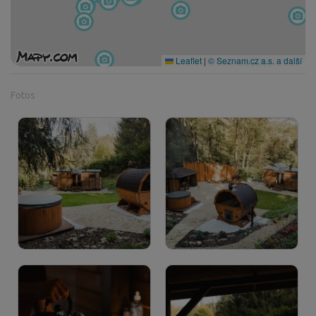
Leaflet
|
© Seznam.cz a.s. a další
Fotos