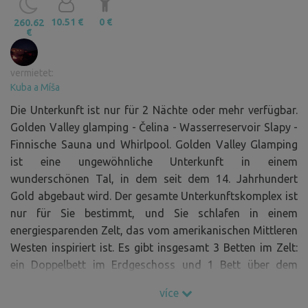
10.51 €
0 €
260.62
€
vermietet:
Kuba a Míša
Die Unterkunft ist nur für 2 Nächte oder mehr verfügbar.
Golden Valley glamping - Čelina - Wasserreservoir Slapy -
Finnische Sauna und Whirlpool. Golden Valley Glamping
ist eine ungewöhnliche Unterkunft in einem
wunderschönen Tal, in dem seit dem 14. Jahrhundert
Gold abgebaut wird. Der gesamte Unterkunftskomplex ist
nur für Sie bestimmt, und Sie schlafen in einem
energiesparenden Zelt, das vom amerikanischen Mittleren
Westen inspiriert ist. Es gibt insgesamt 3 Betten im Zelt:
ein Doppelbett im Erdgeschoss und 1 Bett über dem
Doppelbett. Zur Entspannung stehen eine finnische Sauna
více
und ein Whirlpool zur Verfügung. Im Inneren des Zeltes