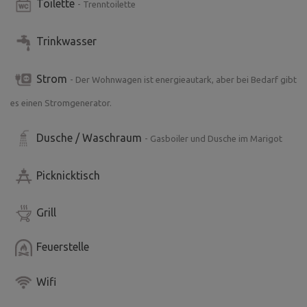
Toilette
- Trenntoilette
Aussichtstürmen Veselý vrch und Drtinův rozhlednou
unternehmen. Sie können auch das nahe gelegene
Trinkwasser
Goldmuseum in Nový Knín oder den Hirschpark Homole
besuchen. Die Unterkunft befindet sich in einer schönen,
ruhigen Lage, umgeben von Natur. Deshalb bitten wir
Strom
- Der Wohnwagen ist energieautark, aber bei Bedarf gibt
darum, dass hier keine Partys oder lärmenden Feiern
es einen Stromgenerator.
stattfinden.
Dusche / Waschraum
- Gasboiler und Dusche im Marigot
Picknicktisch
Grill
Feuerstelle
Wifi