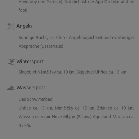
Hovorany und Šardice). Nützlich ist die App On bike and on
während des Aufenthalts der Gäste nicht aktiv. Vielen
foot.
Dank für Ihr Verständnis.
Angeln
Sonnige Bucht, ca. 3 km - Angelmöglichkeit nach vorheriger
Absprache (Gästehaus)
Wintersport
Skigebiet Němčičky ca. 10 km, Skigebiet Uhřice ca. 13 km
Wassersport
Das Schwimmbad:
Uhřice ca. 15 km, Němčičky ca. 15 km, Ždánice ca. 19 km,
Wasserreservoir Nové Mlýny (Pálava) Aqualand Moravia ca.
45 km.