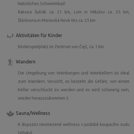
Natürliches Schwimmbad:
Rakvice Šutrák ca. 21 km, Lom in Mikulov ca. 35 km,
Štěrkovna in Moravská Nová Ves ca. 25 km
Aktivitäten für Kinder
Kinderspielplatz im Zentrum von Čejč, ca. 1 km
Wandern
Die Umgebung von Weinbergen und Weinkellern ist ideal
zum Wandern. Vorsicht, es besteht die Gefahr, von einem
Keller verschluckt zu werden und es wird schwierig sein,
wieder herauszukommen :)
Sauna/Wellness
K dispozici neomezené wellness v podobě koupacího sudu
(vířivky).