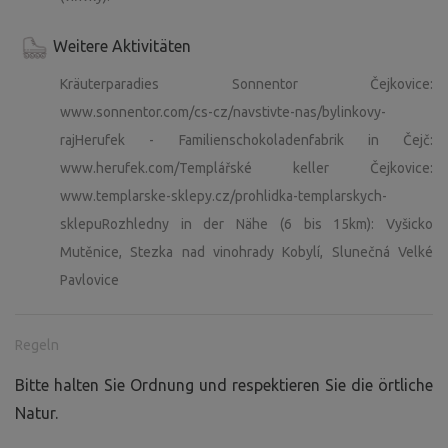
Weitere Aktivitäten
Kräuterparadies Sonnentor Čejkovice:
www.sonnentor.com/cs-cz/navstivte-nas/bylinkovy-
rajHerufek - Familienschokoladenfabrik in Čejč:
www.herufek.com/Templářské keller Čejkovice:
www.templarske-sklepy.cz/prohlidka-templarskych-
sklepuRozhledny in der Nähe (6 bis 15km): Vyšicko
Mutěnice, Stezka nad vinohrady Kobylí, Slunečná Velké
Pavlovice
Regeln
Bitte halten Sie Ordnung und respektieren Sie die örtliche
Natur.