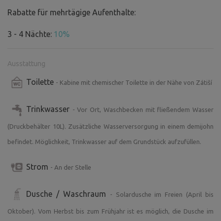
Tisch mit Stühlen. Die über eine Leiter erreichbare
Rabatte für mehrtägige Aufenthalte:
Schlafebene bietet ausreichend Platz für ein weiteres
Einzel- oder Doppelbett. Durch das Fenster anstelle einer
3 - 4 Nächte:
10%
Wand sind Sie in engem Kontakt mit der umgebenden
Natur, in der von Zeit zu Zeit Hasen, Fasanen oder eine
kleine Herde Rehe bei ihrem üblichen Spaziergang
Ausstattung
vorbeikommen. Eine Anleitung für das Badebad und
Toilette
- Kabine mit chemischer Toilette in der Nähe von Zátiší
weitere Informationen finden Sie direkt im „Zátiší“. Das
gesamte Wasser im Tiny House und im Außenbereich ist
Trinkwasser
- Vor Ort, Waschbecken mit fließendem Wasser
trinkbar.
(Druckbehälter 10L). Zusätzliche Wasserversorgung in einem demijohn
AUSSTATTUNG IM INNENBEREICH: Klimaanlage,
befindet. Möglichkeit, Trinkwasser auf dem Grundstück aufzufüllen.
Bademäntel für den Wellnessbereich (bitte bringen Sie
eigene Handtücher mit), Kochfeld, kleiner Kühlschrank,
Strom
- An der Stelle
French Press, Wasserkocher, Spülbecken mit fließendem
Wasser (Druckbehälter), Insektenschutzgitter an der
Dusche / Waschraum
- Solardusche im Freien (April bis
Eingangstür, Geschirr (Gläser, Tassen, Teller, Besteck,
Messer, Töpfe, Pfannen, Kannen, Korkenzieher und
Oktober). Vom Herbst bis zum Frühjahr ist es möglich, die Dusche im