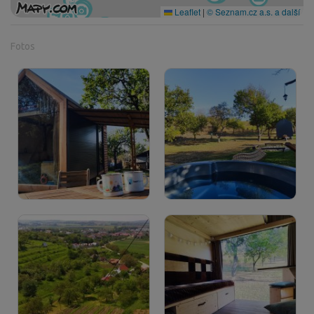
Leaflet
|
© Seznam.cz a.s. a další
Fotos