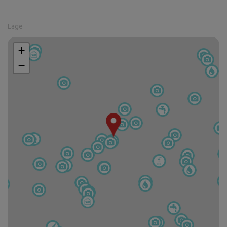
Lage
+
−