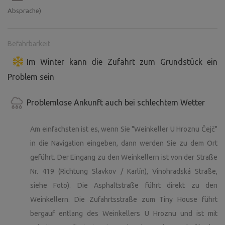
gesperrt. Sind bestimmte Wochenenden verfügbar,
Absprache)
bedeutet dies, dass die Veranstaltungen im Weinkeller
überwiegend im Innenbereich stattfinden und es sich
nicht um Veranstaltungen handelt, bei denen die Gäste
Befahrbarkeit
des Weinkellers das gesamte Gelände nutzen. Ihre
Im Winter kann die Zufahrt zum Grundstück ein
Privatsphäre würde also trotz der abendlichen
Problem sein
Zusammenkünfte im Weinkeller in keiner Weise
eingeschränkt werden. Den hinteren Teil des Grundstücks,
Problemlose Ankunft auch bei schlechtem Wetter
auf dem sich die Einrichtungen für das Tiny House
befinden, sperren wir zur Sicherheit zusätzlich mit
Am einfachsten ist es, wenn Sie "Weinkeller U Hroznu Čejč"
Absperrband ab.
in die Navigation eingeben, dann werden Sie zu dem Ort
BADEFASS: Die Dauer der Wassererwärmung hängt von
geführt. Der Eingang zu den Weinkellern ist von der Straße
der Umgebungstemperatur und der Heizleistung ab. In
Nr. 419 (Richtung Slavkov / Karlín), Vinohradská Straße,
den Wintermonaten beträgt die Heizdauer ca. 3 Stunden,
siehe Foto). Die Asphaltstraße führt direkt zu den
im Sommer ca. 60 Minuten. Während des Heizens steigt
Weinkellern. Die Zufahrtsstraße zum Tiny House führt
die Temperatur um ca. 8° bis 10°C pro Stunde. Nähere
bergauf entlang des Weinkellers U Hroznu und ist mit
Informationen zum Betrieb erhalten Sie vor Ort; eventuelle