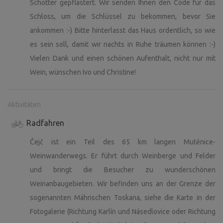
Schotter gepflastert. Wir senden Ihnen den Code für das
Fragen beantworten wir gerne.
Schloss, um die Schlüssel zu bekommen, bevor Sie
PARKEN: Einfacher geht es nicht – Sie können mit dem
ankommen :-) Bitte hinterlasst das Haus ordentlich, so wie
Auto direkt bis zu uns nach Zátiší fahren.
es sein soll, damit wir nachts in Ruhe träumen können :-)
Vielen Dank und einen schönen Aufenthalt, nicht nur mit
VERPFLEGUNG: Gasthaus „Hovoranský hostinec“,
Wein, wünschen Ivo und Christine!
Hovorany (2 km); „Sahara“, Šardice (6 km, Lieferservice
möglich)
Aktivitäten
LEBENSMITTEL: COOP oder Večerka (1 km, Ortszentrum)
Radfahren
*Auf der unteren Terrasse des Weinkellers „U Hroznu“
Čejč ist ein Teil des 65 km langen Mutěnice-
steht Ihnen eine Selbstbedienungsbar zur Verfügung.
Weinwanderwegs. Er führt durch Weinberge und Felder
und bringt die Besucher zu wunderschönen
*Der Außenbereich wird zum Schutz des Eigentums
Weinanbaugebieten. Wir befinden uns an der Grenze der
videoüberwacht, da das Gelände nicht eingezäunt ist. Um
sogenannten Mährischen Toskana, siehe die Karte in der
die Privatsphäre zu wahren, ist die Kamera jedoch
Fotogalerie (Richtung Karlín und Násedlovice oder Richtung
ausschließlich auf die Zufahrtsstraße gerichtet und