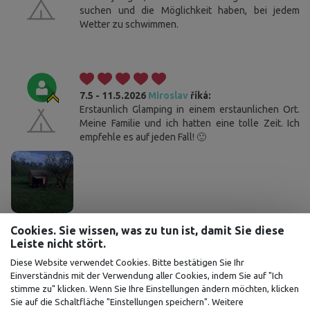
suchen und die Möglichkeit haben, bei jedem
Wetter zu schwimmen.
7.5 - 11.5.2026
Miroslav
říká:
Erstaunlich Glamping in einem erstaunlichen Ort.
Meine Familie und ich hatten eine tolle Zeit. Ich
empfehle es auf jeden Fall! 🙂
Cookies. Sie wissen, was zu tun ist, damit Sie diese
Leiste nicht stört.
Diese Website verwendet Cookies. Bitte bestätigen Sie Ihr
Einverständnis mit der Verwendung aller Cookies, indem Sie auf "Ich
31.3 - 3.4.2026
Bára
říká:
stimme zu" klicken. Wenn Sie Ihre Einstellungen ändern möchten, klicken
Absolute Bombe 👍🏼❤️
Sie auf die Schaltfläche "Einstellungen speichern". Weitere