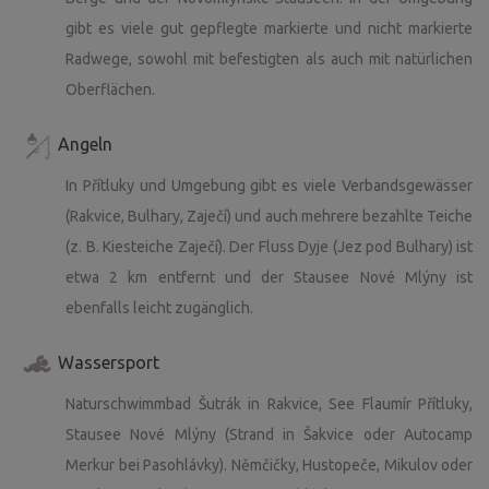
gibt es viele gut gepflegte markierte und nicht markierte
Radwege, sowohl mit befestigten als auch mit natürlichen
Oberflächen.
Angeln
In Přítluky und Umgebung gibt es viele Verbandsgewässer
(Rakvice, Bulhary, Zaječí) und auch mehrere bezahlte Teiche
(z. B. Kiesteiche Zaječí). Der Fluss Dyje (Jez pod Bulhary) ist
etwa 2 km entfernt und der Stausee Nové Mlýny ist
ebenfalls leicht zugänglich.
Wassersport
Naturschwimmbad Šutrák in Rakvice, See Flaumír Přítluky,
Stausee Nové Mlýny (Strand in Šakvice oder Autocamp
Merkur bei Pasohlávky). Němčičky, Hustopeče, Mikulov oder