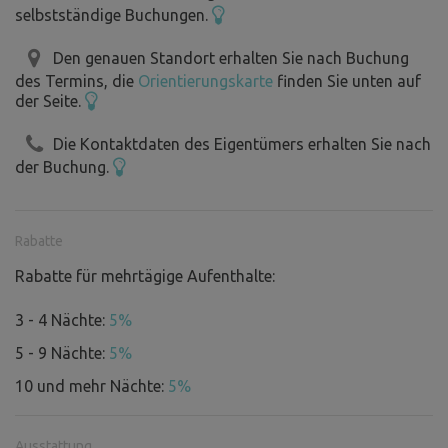
erlauben wir eine höhere Kapazität nur für Gruppen, die
selbstständige Buchungen.
zusammengehören.
Den genauen Standort erhalten Sie nach Buchung
des Termins, die
Orientierungskarte
finden Sie unten auf
Der Platz ist nicht eingezäunt und über eine asphaltierte
der Seite.
Straße leicht zu erreichen. Am Rande des Geländes gibt es
eine gut gepflegte Trockentoilette.
Die Kontaktdaten des Eigentümers erhalten Sie nach
der Buchung.
Rabatte
Rabatte für mehrtägige Aufenthalte:
3 - 4 Nächte:
5%
5 - 9 Nächte:
5%
10 und mehr Nächte:
5%
Ausstattung