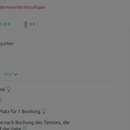
den Favoriten hinzufügen
0.42 €
0 €
tgarten
více
rei.
Platz für 1 Buchung.
ie nach Buchung des Termins, die
f der Seite.