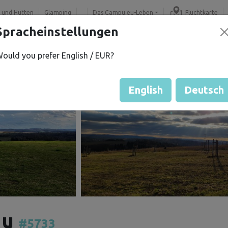
 und Hütten
Glamping
Das Campu.eu-Leben
Fluchtkarte
Spracheinstellungen
ould you prefer English / EUR?
English
Deutsch
du
#5733