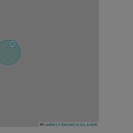
Leaflet
|
© Seznam.cz a.s. a další