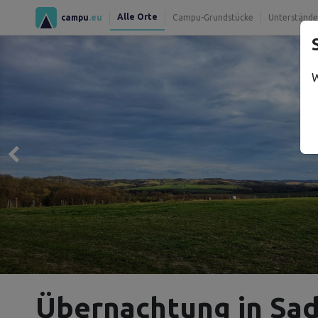
Alle Orte
campu
.eu
Campu-Grundstücke
Unterstände
W
Übernachtung in Sa