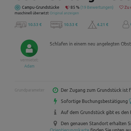
Campu-Grundstücke
85 %
(19 Bewertungen)
Zu 
maschinell übersetzt
Original anzeigen
10.53 €
10.53 €
4.21 €
Schlafen in einem neu angelegten Obs
vermietet:
Adam
Der Zugang zum Grundstück ist f
Grundparameter
Sofortige Buchungsbestätigung
Auf dem Grundstück gibt es den 
Den genauen Standort erhalten S
Orientierungskarte
finden Sie unten au