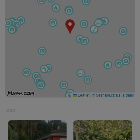
Leaflet
|
© Seznam.cz a.s. a další
Fotos