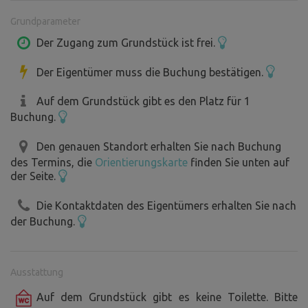
Grundparameter
Es gibt viele Steinbrüche, in denen man baden kann (unser
Favorit ist Homolák). Nach Brdy und Křivoklát ist es ein
Der Zugang zum Grundstück ist frei.
kurzer Spaziergang. Ideal als Ausgangspunkt für Ausflüge
Der Eigentümer muss die Buchung bestätigen.
in die Umgebung von Beroun, entweder zu Fuß oder mit
dem Fahrrad (Radweg 5 Minuten mit dem Fahrrad).
Auf dem Grundstück gibt es den Platz für 1
Buchung.
Es ist kein Luxus, es ist nur unser kleiner Garten, den ich
gerade in einen Permakultur-Garten umwandle, so dass
Den genauen Standort erhalten Sie nach Buchung
des Termins, die
Orientierungskarte
finden Sie unten auf
Sie eher meinen Schöpfungsprozess beobachten können
der Seite.
als einen fertigen blühenden und fruchttragenden Garten.
Aber er verändert sich jeden Tag. :)
Die Kontaktdaten des Eigentümers erhalten Sie nach
der Buchung.
Was wartet hier auf Sie?
Der Naturteich lockt Libellen und normalerweise einen
Ausstattung
Frosch pro Saison an. Einmal kommen Enten und ein
Auf dem Grundstück gibt es keine Toilette. Bitte
anderes Mal Fasane. Regelmäßig kommen Rehe aus dem