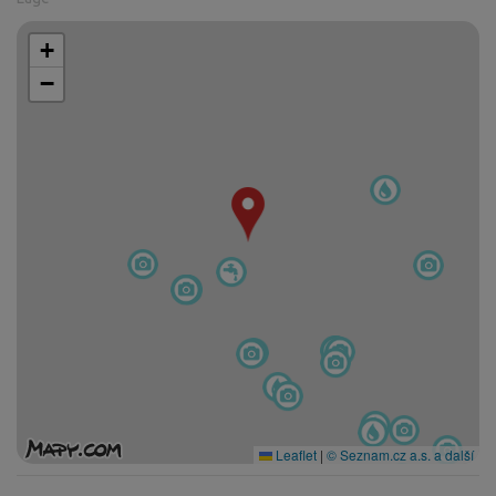
+
−
Leaflet
|
© Seznam.cz a.s. a další