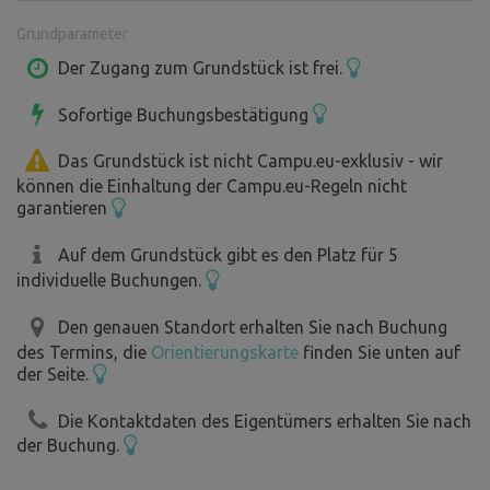
Wir möchten, dass Sie sich wie zu Hause fühlen. Deshalb
Grundparameter
haben wir den perfekten Raum für Sie vorbereitet.
Sie haben die Möglichkeit, köstliche Speisen direkt in
Der Zugang zum Grundstück ist frei.
unserem Speisesaal zu bestellen und sich diese in Ihren
Sofortige Buchungsbestätigung
Wohnwagen oder Ihr Wohnmobil liefern zu lassen. Unsere
Schlossköche bereiten die perfekte Mahlzeit zu, um Sie
Das Grundstück ist nicht Campu.eu-exklusiv - wir
satt zu machen.
können die Einhaltung der Campu.eu-Regeln nicht
Wenn Sie gerne grillen, können wir Sie mit feinsten
garantieren
hausgemachten Würsten aus unserer Burgmetzgerei
Auf dem Grundstück gibt es den Platz für 5
versorgen.
individuelle Buchungen.
Der unvergessliche Geschmack der Wildsteiner
Würstchen.
Den genauen Standort erhalten Sie nach Buchung
des Termins, die
Orientierungskarte
finden Sie unten auf
Wenn Sie einen mehrtägigen Aufenthalt planen,
der Seite.
arrangieren wir gerne eine Weinverkostung in unserem
Die Kontaktdaten des Eigentümers erhalten Sie nach
Keller.
der Buchung.
Der Sommelier erzählt Ihnen Geschichten rund um die
Weinsorten. Sie können auch den Weinberg besichtigen