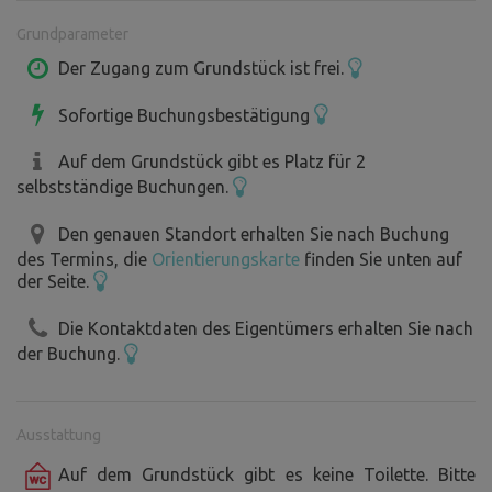
Wohnmobile und Camping geeignet ist.
Grundparameter
Es gibt einen Strom- und Wasseranschluss auf dem
Grundstück. Eine Seite des Grundstücks ist von Bäumen
Der Zugang zum Grundstück ist frei.
gesäumt, die für eine angenehme Privatsphäre und
Sofortige Buchungsbestätigung
Windschatten sorgen.
Abends ist es wunderbar ruhig und bei minimalem
Auf dem Grundstück gibt es Platz für 2
Lichtsmog kann man den Sternenhimmel beobachten.
selbstständige Buchungen.
Tipps für Ausflüge in der Umgebung
Den genauen Standort erhalten Sie nach Buchung
des Termins, die
Orientierungskarte
finden Sie unten auf
Schloss Ledeč nad Sázavou 14min (13km)
der Seite.
Schloss Zruč nad Sázavou 12min (10km)
Wasserhaus Hulice - interaktive Ausstellung über Wasser
Die Kontaktdaten des Eigentümers erhalten Sie nach
und Natur 13min (11km)
der Buchung.
Bienenwelt Hulice - ein interessanter Ort über das Leben
der Bienen 15min (13km)
schöne Natur von Posázaví, geeignet für Radfahren und
Ausstattung
Wandern 11min (8km)
Auf dem Grundstück gibt es keine Toilette. Bitte
Hitlers Brücken - ein interessantes Gebäude in der