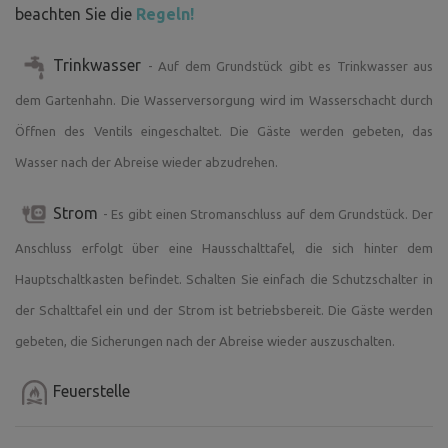
beachten Sie die
Regeln!
Umgebung (für die Öffentlichkeit geschlossen)
Wir freuen uns, wenn Sie sich bei Pepi's unter dem
Trinkwasser
- Auf dem Grundstück gibt es Trinkwasser aus
Sternenhimmel entspannen und die Ruhe und die schöne
dem Gartenhahn. Die Wasserversorgung wird im Wasserschacht durch
Natur genießen.
Öffnen des Ventils eingeschaltet. Die Gäste werden gebeten, das
Wasser nach der Abreise wieder abzudrehen.
Strom
- Es gibt einen Stromanschluss auf dem Grundstück. Der
Anschluss erfolgt über eine Hausschalttafel, die sich hinter dem
Hauptschaltkasten befindet. Schalten Sie einfach die Schutzschalter in
der Schalttafel ein und der Strom ist betriebsbereit. Die Gäste werden
gebeten, die Sicherungen nach der Abreise wieder auszuschalten.
Feuerstelle