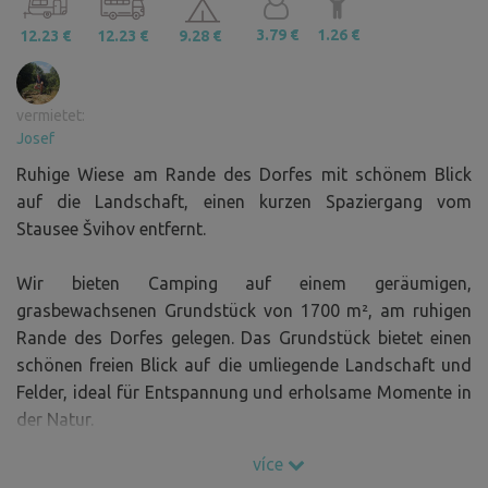
3.79 €
1.26 €
12.23 €
12.23 €
9.28 €
vermietet:
Josef
Ruhige Wiese am Rande des Dorfes mit schönem Blick
auf die Landschaft, einen kurzen Spaziergang vom
Stausee Švihov entfernt.
Wir bieten Camping auf einem geräumigen,
grasbewachsenen Grundstück von 1700 m², am ruhigen
Rande des Dorfes gelegen. Das Grundstück bietet einen
schönen freien Blick auf die umliegende Landschaft und
Felder, ideal für Entspannung und erholsame Momente in
der Natur.
Die Zufahrt erfolgt bequem direkt von der asphaltierten
více
Straße aus, so dass der Platz für Wohnwagen,