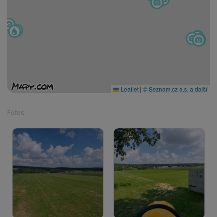
Leaflet
|
© Seznam.cz a.s. a další
Fotos