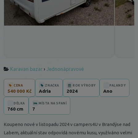
Karavan bazar
›
Jednonápravové
CENA
ZNAČKA
ROK VÝROBY
PALANDY
540 000 Kč
Adria
2024
Ano
DÉLKA
MÍSTA NA SPANÍ
760 cm
7
Koupeno nové v listopadu 2024 v campers4U v Brandýse nad
Labem, aktuální stav odpovídá novému kusu, využíváno velmi