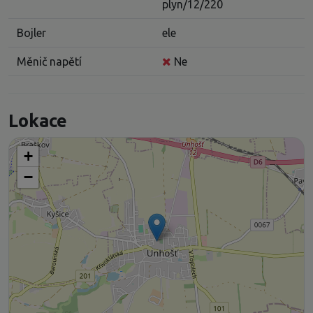
plyn/12/220
Bojler
ele
Měnič napětí
Ne
Lokace
+
−