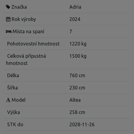
Značka
Adria
Rok výroby
2024
Místa na spaní
7
Pohotovostní hmotnost
1220 kg
Celková přípustná
1500 kg
hmotnost
Délka
760 cm
Šířka
230 cm
Model
Altea
Výška
258 cm
STK do
2028-11-26