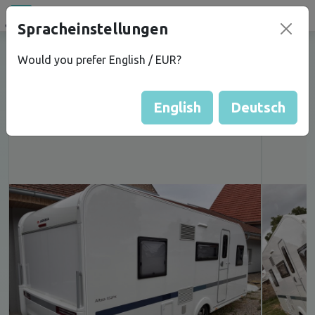
Spracheinstellungen
campu
.eu
Prodám karavan Adria Altea 552
Would you prefer English / EUR?
pk3 ZÁRUKA
English
Deutsch