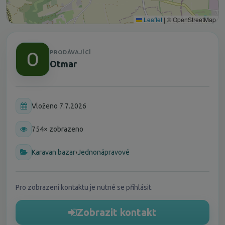
Leaflet
|
© OpenStreetMap
PRODÁVAJÍCÍ
Otmar
Vloženo 7.7.2026
754× zobrazeno
Karavan bazar
›
Jednonápravové
Pro zobrazení kontaktu je nutné se přihlásit.
Zobrazit kontakt