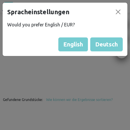
Spracheinstellungen
campu
.eu
FILTER
Would you prefer English / EUR?
English
Deutsch
Gefundene Grundstücke:
Wie können wir die Ergebnisse sortieren?