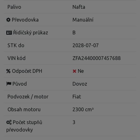
Palivo
Nafta
Převodovka
Manuální
Řidičský průkaz
B
STK do
2028-07-07
VIN kód
ZFA24400007457688
Odpočet DPH
Ne
Původ
Dovoz
Podvozek / motor
Fiat
Obsah motoru
2300 cm³
Počet stupňů
3
převodovky