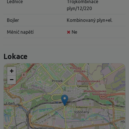
Lednice
Trojkombinace
plyn/12/220
Bojler
Kombinovaný plyn+el.
Měnič napětí
Ne
Lokace
+
−