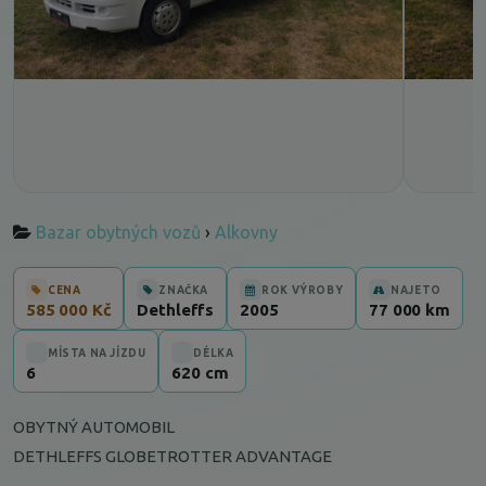
Bazar obytných vozů
›
Alkovny
CENA
ZNAČKA
ROK VÝROBY
NAJETO
585 000 Kč
Dethleffs
2005
77 000 km
MÍSTA NA JÍZDU
DÉLKA
6
620 cm
OBYTNÝ AUTOMOBIL
DETHLEFFS GLOBETROTTER ADVANTAGE