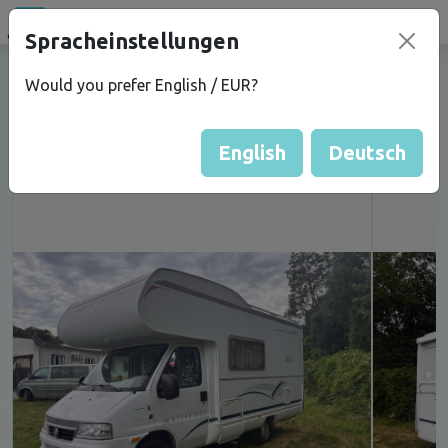
Spracheinstellungen
campu
.eu
OBYTNÉ AUTO DETHLEFFS -
Would you prefer English / EUR?
KLIMATIZACE KABINY, 77 000KM
English
Deutsch