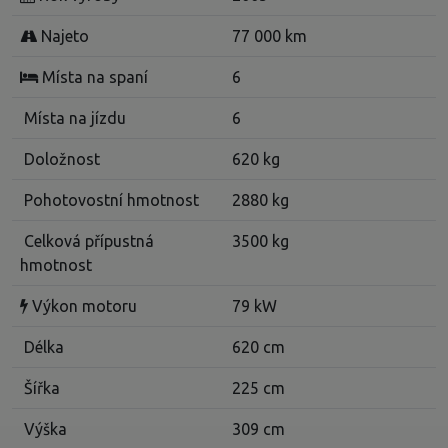
Najeto
77 000 km
Místa na spaní
6
Místa na jízdu
6
Doložnost
620 kg
Pohotovostní hmotnost
2880 kg
Celková přípustná
3500 kg
hmotnost
Výkon motoru
79 kW
Délka
620 cm
Šířka
225 cm
Výška
309 cm