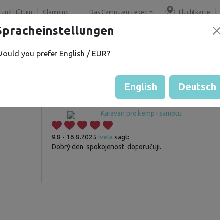
 und Hütten
Glamping
Das Campu.eu-Leben
Fluchtkarte
Spracheinstellungen
ould you prefer English / EUR?
.
Gast hat noch keine Bewertu
Fahrzeugbewertungen
English
Deutsch
Karavan pro kemp i samotu
9.8 - 16.8.2025
Iveta
sagt:
Dobrý den. spokojenost. doporučuji.