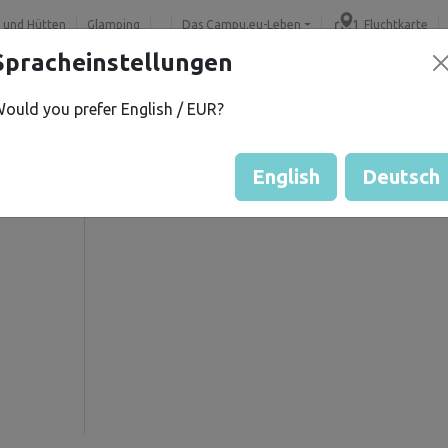
 und Hütten
Glamping
Das Campu.eu-Leben
Fluchtkarte
Spracheinstellungen
ould you prefer English / EUR?
Gästebewertung durch Eige
Bewertung der Grundstücke
English
Deutsch