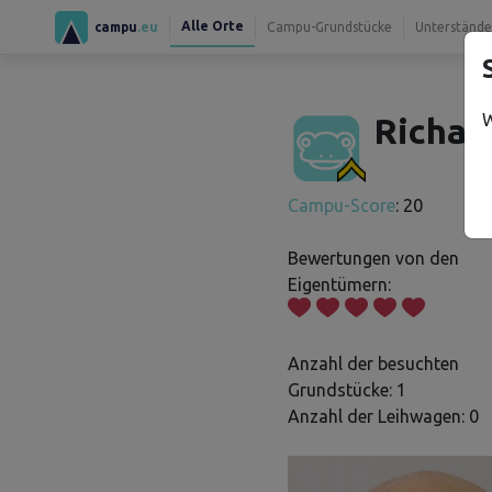
Alle Orte
campu
.eu
Campu-Grundstücke
Unterstände
W
Richar
Campu-Score
: 20
Bewertungen von den
Eigentümern:
Anzahl der besuchten
Grundstücke: 1
Anzahl der Leihwagen: 0