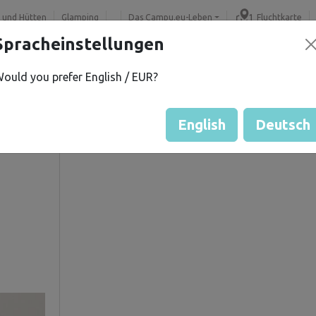
 und Hütten
Glamping
Das Campu.eu-Leben
Fluchtkarte
Spracheinstellungen
ould you prefer English / EUR?
d W.
Gästebewertung durch Eige
Bewertung der Grundstücke
English
Deutsch