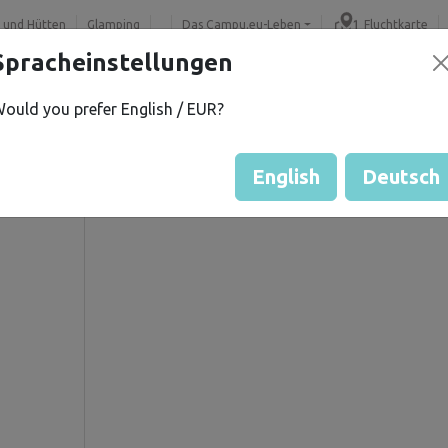
 und Hütten
Glamping
Das Campu.eu-Leben
Fluchtkarte
Spracheinstellungen
ould you prefer English / EUR?
M.
Gästebewertung durch Eige
Bewertung der Grundstücke
English
Deutsch