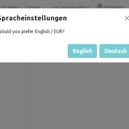
 und Hütten
Glamping
Das Campu.eu-Leben
Fluchtkarte
Spracheinstellungen
ould you prefer English / EUR?
P.
Gästebewertung durch Eige
Bewertung der Grundstücke
English
Deutsch