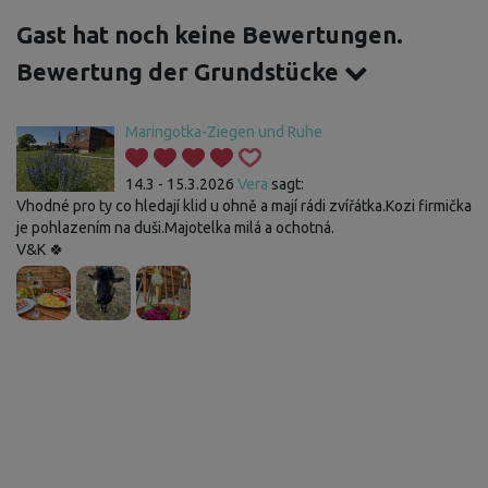
Gast hat noch keine Bewertungen.
Bewertung der Grundstücke
Maringotka-Ziegen und Ruhe
14.3 - 15.3.2026
Vera
sagt:
Vhodné pro ty co hledají klid u ohně a mají rádi zvířátka.Kozi firmička
je pohlazením na duši.Majotelka milá a ochotná.
V&K 🍀