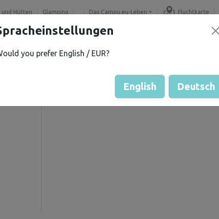
 und Hütten
Glamping
Das Campu.eu-Leben
Fluchtkarte
Spracheinstellungen
ould you prefer English / EUR?
 Z.
Gästebewertung durch Eige
Bewertung der Grundstücke
English
Deutsch